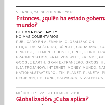
VIERNES, 24. SEPTIEMBRE 2010
Entonces, ¿quién ha estado gobern
mundo?
DE
EMMA BRASLAVSKY
NO MÁS COMENTARIOS
PUBLICADO EN
ALEMANIA
,
GLOBALIZACIÓN
ETIQUETAS:
APÁTRIDO
,
BÜRGER
,
CIUDADANO
,
C
EINREISE
,
ELEMENTO HOSTIL
,
ERDE
,
FEIND
,
FR
FRAGMENTATION
,
FRAU VON WELT
,
FREMDE
,
GE
GOOGLE EARTH
,
GRAN EXTRANJERO
,
GROSS
,
H
ILJA TROJANOW
,
INTERNET
,
MONEY
,
MUNDO
,
NA
NATIONALSTAATENPOLITIK
,
PLANET
,
PLANETA
,
P
REGIEREN
,
RETTUNG
,
SALVACIÓN
,
STAATENLOS
MIÉRCOLES, 22. SEPTIEMBRE 2010
Globalización: ¿Cuba aplica?