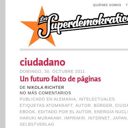
QUIÉNES SOMOS
ciudadano
DOMINGO, 30. OCTUBRE 2011
Un futuro falto de páginas
DE
NIKOLA RICHTER
NO MÁS COMENTARIOS
PUBLICADO EN
ALEMANIA
,
INTELECTUALES
ETIQUETAS:
ATOMKRAFT
,
AUTOR
,
BÜRGER
,
CIUD
EBOOK
,
EDITADO POR EL AUTOR
,
ENERGÍA NUCL
HARUKI MURAKAMI
,
IMPRIMIR
,
INTERNET
,
JAPAN
SELBSTVERLAG