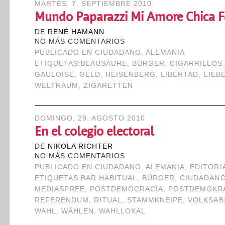
MARTES, 7. SEPTIEMBRE 2010
Mundo Paparazzi Mi Amore Chica F
DE
RENÉ HAMANN
NO MÁS COMENTARIOS
PUBLICADO EN
CIUDADANO
,
ALEMANIA
ETIQUETAS:
BLAUSÄURE
,
BÜRGER
,
CIGARRILLOS
GAULOISE
,
GELD
,
HEISENBERG
,
LIBERTAD
,
LIEB
WELTRAUM
,
ZIGARETTEN
DOMINGO, 29. AGOSTO 2010
En el colegio electoral
DE
NIKOLA RICHTER
NO MÁS COMENTARIOS
PUBLICADO EN
CIUDADANO
,
ALEMANIA
,
EDITORI
ETIQUETAS:
BAR HABITUAL
,
BÜRGER
,
CIUDADAN
MEDIASPREE
,
POSTDEMOCRACIA
,
POSTDEMOKRA
REFERENDUM
,
RITUAL
,
STAMMKNEIPE
,
VOLKSAB
WAHL
,
WÄHLEN
,
WAHLLOKAL