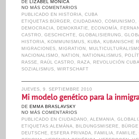
DE
LIZABEL MÓNICA
NO MÁS COMENTARIOS
PUBLICADO EN
HISTORIA
,
CUBA
ETIQUETAS:
BÜRGER
,
CIUDADANO
,
COMUNISMO
,
DEMOCRACIA
,
DEMOKRATIE
,
ECONOMÍA
,
FERNA
CASTRO
,
GESCHICHTE
,
GLOBALISIERUNG
,
GLOB
HISTORIA
,
KOMMUNISMUS
,
KUBA
,
KUBANISCHE 
MIGRACIONES
,
MIGRATION
,
MULTICULTURALISM
NACIONALISMO
,
NATION
,
NATIONALISMUS
,
POLÍT
RASSE
,
RAÚL CASTRO
,
RAZA
,
REVOLUCIÓN CUB
SOZIALISMUS
,
WIRTSCHAFT
JUEVES, 9. SEPTIEMBRE 2010
Mi modelo genético para la inmigr
DE
EMMA BRASLAVSKY
NO MÁS COMENTARIOS
PUBLICADO EN
CIUDADANO
,
ALEMANIA
,
GLOBALI
ETIQUETAS:
ALEMÁNA
,
BILDUNGSMISERE
,
BÜRGE
DEUTSCHE
,
ESFERA PRIVADA
,
FAMILIA
,
FAMILIE
,