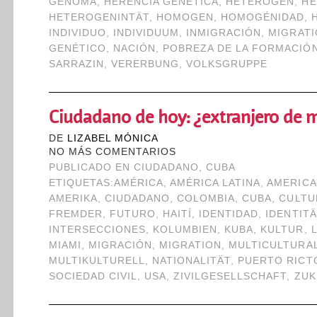
GENOMA
,
HERENCIA GENÉTICA
,
HETEROGEN
,
HE
HETEROGENINTÄT
,
HOMOGEN
,
HOMOGÉNIDAD
,
INDIVIDUO
,
INDIVIDUUM
,
INMIGRACIÓN
,
MIGRAT
GENÉTICO
,
NACIÓN
,
POBREZA DE LA FORMACIÓ
SARRAZIN
,
VERERBUNG
,
VOLKSGRUPPE
Ciudadano de hoy: ¿extranjero de
DE
LIZABEL MÓNICA
NO MÁS COMENTARIOS
PUBLICADO EN
CIUDADANO
,
CUBA
ETIQUETAS:
AMÉRICA
,
AMÉRICA LATINA
,
AMERIC
AMERIKA
,
CIUDADANO
,
COLOMBIA
,
CUBA
,
CULTU
FREMDER
,
FUTURO
,
HAITÍ
,
IDENTIDAD
,
IDENTITÄ
INTERSECCIONES
,
KOLUMBIEN
,
KUBA
,
KULTUR
,
MIAMI
,
MIGRACIÓN
,
MIGRATION
,
MULTICULTURA
MULTIKULTURELL
,
NATIONALITÄT
,
PUERTO RICT
SOCIEDAD CIVIL
,
USA
,
ZIVILGESELLSCHAFT
,
ZUK