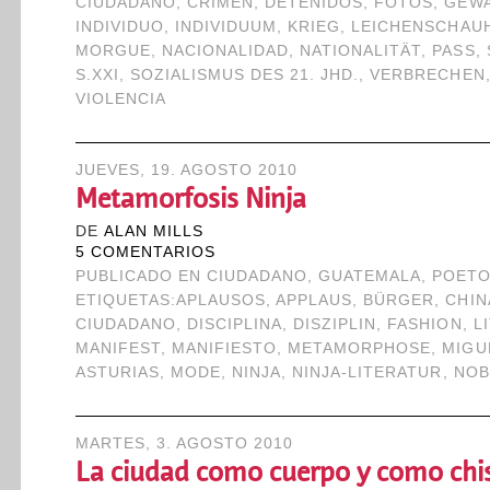
CIUDADANO
,
CRIMEN
,
DETENIDOS
,
FOTOS
,
GEWA
INDIVIDUO
,
INDIVIDUUM
,
KRIEG
,
LEICHENSCHAU
MORGUE
,
NACIONALIDAD
,
NATIONALITÄT
,
PASS
,
S.XXI
,
SOZIALISMUS DES 21. JHD.
,
VERBRECHEN
VIOLENCIA
JUEVES, 19. AGOSTO 2010
Metamorfosis Ninja
DE
ALAN MILLS
5 COMENTARIOS
PUBLICADO EN
CIUDADANO
,
GUATEMALA
,
POETO
ETIQUETAS:
APLAUSOS
,
APPLAUS
,
BÜRGER
,
CHIN
CIUDADANO
,
DISCIPLINA
,
DISZIPLIN
,
FASHION
,
L
MANIFEST
,
MANIFIESTO
,
METAMORPHOSE
,
MIGU
ASTURIAS
,
MODE
,
NINJA
,
NINJA-LITERATUR
,
NOB
MARTES, 3. AGOSTO 2010
La ciudad como cuerpo y como chi