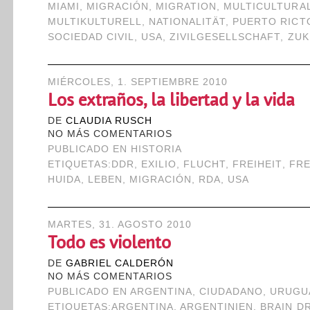
MIAMI
,
MIGRACIÓN
,
MIGRATION
,
MULTICULTURA
MULTIKULTURELL
,
NATIONALITÄT
,
PUERTO RICT
SOCIEDAD CIVIL
,
USA
,
ZIVILGESELLSCHAFT
,
ZUK
MIÉRCOLES, 1. SEPTIEMBRE 2010
Los extraños, la libertad y la vida
DE
CLAUDIA RUSCH
NO MÁS COMENTARIOS
PUBLICADO EN
HISTORIA
ETIQUETAS:
DDR
,
EXILIO
,
FLUCHT
,
FREIHEIT
,
FR
HUIDA
,
LEBEN
,
MIGRACIÓN
,
RDA
,
USA
MARTES, 31. AGOSTO 2010
Todo es violento
DE
GABRIEL CALDERÓN
NO MÁS COMENTARIOS
PUBLICADO EN
ARGENTINA
,
CIUDADANO
,
URUGU
ETIQUETAS:
ARGENTINA
,
ARGENTINIEN
,
BRAIN D