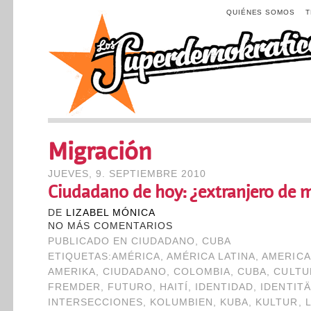
QUIÉNES SOMOS
Migración
JUEVES, 9. SEPTIEMBRE 2010
Ciudadano de hoy: ¿extranjero de
DE
LIZABEL MÓNICA
NO MÁS COMENTARIOS
PUBLICADO EN
CIUDADANO
,
CUBA
ETIQUETAS:
AMÉRICA
,
AMÉRICA LATINA
,
AMERIC
AMERIKA
,
CIUDADANO
,
COLOMBIA
,
CUBA
,
CULTU
FREMDER
,
FUTURO
,
HAITÍ
,
IDENTIDAD
,
IDENTITÄ
INTERSECCIONES
,
KOLUMBIEN
,
KUBA
,
KULTUR
,