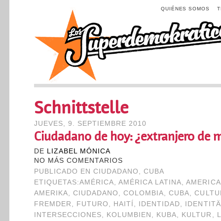
QUIÉNES SOMOS
Schnittstelle
JUEVES, 9. SEPTIEMBRE 2010
Ciudadano de hoy: ¿extranjero de
DE
LIZABEL MÓNICA
NO MÁS COMENTARIOS
PUBLICADO EN
CIUDADANO
,
CUBA
ETIQUETAS:
AMÉRICA
,
AMÉRICA LATINA
,
AMERIC
AMERIKA
,
CIUDADANO
,
COLOMBIA
,
CUBA
,
CULTU
FREMDER
,
FUTURO
,
HAITÍ
,
IDENTIDAD
,
IDENTITÄ
INTERSECCIONES
,
KOLUMBIEN
,
KUBA
,
KULTUR
,