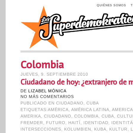
QUIÉNES SOMOS
Colombia
JUEVES, 9. SEPTIEMBRE 2010
Ciudadano de hoy: ¿extranjero de
DE
LIZABEL MÓNICA
NO MÁS COMENTARIOS
PUBLICADO EN
CIUDADANO
,
CUBA
ETIQUETAS:
AMÉRICA
,
AMÉRICA LATINA
,
AMERIC
AMERIKA
,
CIUDADANO
,
COLOMBIA
,
CUBA
,
CULTU
FREMDER
,
FUTURO
,
HAITÍ
,
IDENTIDAD
,
IDENTITÄ
INTERSECCIONES
,
KOLUMBIEN
,
KUBA
,
KULTUR
,