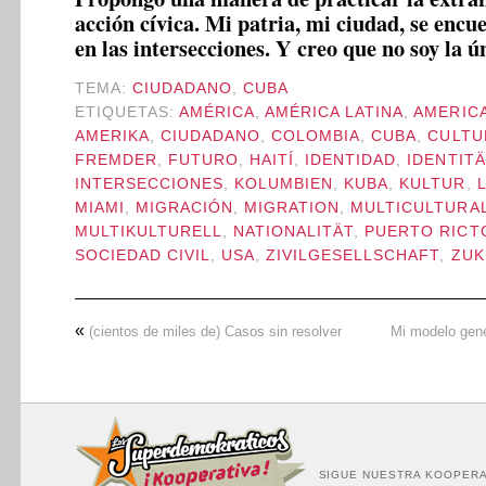
acción cívica. Mi patria, mi ciudad, se encu
en las intersecciones. Y creo que no soy la 
TEMA:
CIUDADANO
,
CUBA
ETIQUETAS:
AMÉRICA
,
AMÉRICA LATINA
,
AMERIC
AMERIKA
,
CIUDADANO
,
COLOMBIA
,
CUBA
,
CULTU
FREMDER
,
FUTURO
,
HAITÍ
,
IDENTIDAD
,
IDENTITÄ
INTERSECCIONES
,
KOLUMBIEN
,
KUBA
,
KULTUR
,
MIAMI
,
MIGRACIÓN
,
MIGRATION
,
MULTICULTURA
MULTIKULTURELL
,
NATIONALITÄT
,
PUERTO RICT
SOCIEDAD CIVIL
,
USA
,
ZIVILGESELLSCHAFT
,
ZUK
«
(cientos de miles de) Casos sin resolver
Mi modelo gené
SIGUE NUESTRA KOOPERA