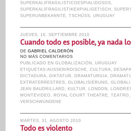
SUPERKALIFRAGILISTICOESPIALIDOSOS
,
SUPERKALIFRAGILISTIKEXPIALIGETISCH
,
SUPER
SUPERUNBEKANNTE
,
TSCHÜSS
,
URUGUAY
JUEVES, 16. SEPTIEMBRE 2010
Cuando todo es posible, ya nada lo
DE
GABRIEL CALDERÓN
NO MÁS COMENTARIOS
PUBLICADO EN
GLOBALIZACIÓN
,
URUGUAY
ETIQUETAS:
AUSSERIRDISCHE
,
CULTURA
,
DESAP
DICTADURA
,
DIKTATUR
,
DRAMATURGIA
,
DRAMAT
EXTRATERRESTRES
,
GLOBALISIERUNG
,
GLOBALI
JEAN BAUDRILLARD
,
KULTUR
,
LONDON
,
LONDRE
MONTEVIDEO
,
ROYAL COURT THEATRE
,
TEATRO
VERSCHWUNDENE
MARTES, 31. AGOSTO 2010
Todo es violento