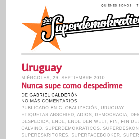
QUIÉNES SOMOS
Uruguay
MIÉRCOLES, 29. SEPTIEMBRE 2010
Nunca supe como despedirme
DE
GABRIEL CALDERÓN
NO MÁS COMENTARIOS
PUBLICADO EN
GLOBALIZACIÓN
,
URUGUAY
ETIQUETAS:
ABSCHIED
,
ADIOS
,
DEMOCRACIA
,
DE
DESPEDIDA
,
ENDE
,
ENDE DER WELT
,
FIN
,
FIN DE
CALVINO
,
SUPERDEMOKRATICOS
,
SUPERDESKON
SUPERESKRITORES
,
SUPERFACEBOOKER
,
SUPE