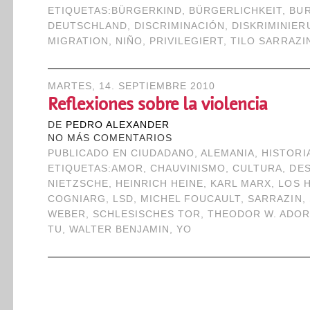
ETIQUETAS:
BÜRGERKIND
,
BÜRGERLICHKEIT
,
BU
DEUTSCHLAND
,
DISCRIMINACIÓN
,
DISKRIMINIE
MIGRATION
,
NIÑO
,
PRIVILEGIERT
,
TILO SARRAZI
MARTES, 14. SEPTIEMBRE 2010
Reflexiones sobre la violencia
DE
PEDRO ALEXANDER
NO MÁS COMENTARIOS
PUBLICADO EN
CIUDADANO
,
ALEMANIA
,
HISTORI
ETIQUETAS:
AMOR
,
CHAUVINISMO
,
CULTURA
,
DE
NIETZSCHE
,
HEINRICH HEINE
,
KARL MARX
,
LOS 
COGNIARG
,
LSD
,
MICHEL FOUCAULT
,
SARRAZIN
,
WEBER
,
SCHLESISCHES TOR
,
THEODOR W. ADO
TU
,
WALTER BENJAMIN
,
YO