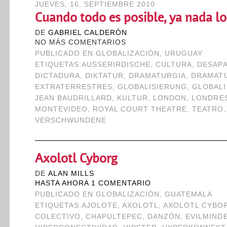
JUEVES, 16. SEPTIEMBRE 2010
Cuando todo es posible, ya nada lo
DE
GABRIEL CALDERÓN
NO MÁS COMENTARIOS
PUBLICADO EN
GLOBALIZACIÓN
,
URUGUAY
ETIQUETAS:
AUSSERIRDISCHE
,
CULTURA
,
DESAP
DICTADURA
,
DIKTATUR
,
DRAMATURGIA
,
DRAMAT
EXTRATERRESTRES
,
GLOBALISIERUNG
,
GLOBALI
JEAN BAUDRILLARD
,
KULTUR
,
LONDON
,
LONDRE
MONTEVIDEO
,
ROYAL COURT THEATRE
,
TEATRO
VERSCHWUNDENE
Axolotl Cyborg
DE
ALAN MILLS
HASTA AHORA 1 COMENTARIO
PUBLICADO EN
GLOBALIZACIÓN
,
GUATEMALA
ETIQUETAS:
AJOLOTE
,
AXOLOTL
,
AXOLOTL CYBO
COLECTIVO
,
CHAPULTEPEC
,
DANZÓN
,
EVILMIND