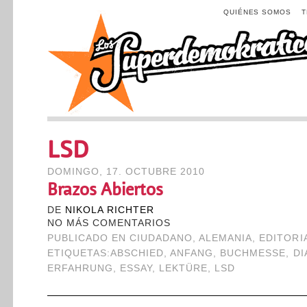
QUIÉNES SOMOS
LSD
DOMINGO, 17. OCTUBRE 2010
Brazos Abiertos
DE
NIKOLA RICHTER
NO MÁS COMENTARIOS
PUBLICADO EN
CIUDADANO
,
ALEMANIA
,
EDITORI
ETIQUETAS:
ABSCHIED
,
ANFANG
,
BUCHMESSE
,
DI
ERFAHRUNG
,
ESSAY
,
LEKTÜRE
,
LSD