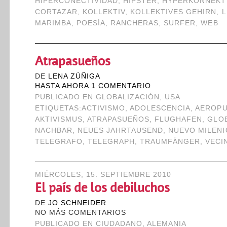
HIPERCONECTIVIDAD
,
HIPSTER
,
HYPERKONNEKTI
CORTAZAR
,
KOLLEKTIV
,
KOLLEKTIVES GEHIRN
,
L
MARIMBA
,
POESÍA
,
RANCHERAS
,
SURFER
,
WEB
Atrapasueños
DE
LENA ZÚÑIGA
HASTA AHORA 1 COMENTARIO
PUBLICADO EN
GLOBALIZACIÓN
,
USA
ETIQUETAS:
ACTIVISMO
,
ADOLESCENCIA
,
AEROP
AKTIVISMUS
,
ATRAPASUEÑOS
,
FLUGHAFEN
,
GLO
NACHBAR
,
NEUES JAHRTAUSEND
,
NUEVO MILENI
TELEGRAFO
,
TELEGRAPH
,
TRAUMFÄNGER
,
VECI
MIÉRCOLES, 15. SEPTIEMBRE 2010
El país de los debiluchos
DE
JO SCHNEIDER
NO MÁS COMENTARIOS
PUBLICADO EN
CIUDADANO
,
ALEMANIA