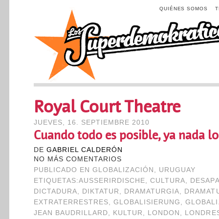
QUIÉNES SOMOS
Royal Court Theatre
JUEVES, 16. SEPTIEMBRE 2010
Cuando todo es posible, ya nada lo
DE
GABRIEL CALDERÓN
NO MÁS COMENTARIOS
PUBLICADO EN
GLOBALIZACIÓN
,
URUGUAY
ETIQUETAS:
AUSSERIRDISCHE
,
CULTURA
,
DESAP
DICTADURA
,
DIKTATUR
,
DRAMATURGIA
,
DRAMAT
EXTRATERRESTRES
,
GLOBALISIERUNG
,
GLOBALI
JEAN BAUDRILLARD
,
KULTUR
,
LONDON
,
LONDRE