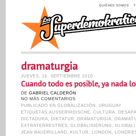
QUIÉNES SOMOS
dramaturgia
JUEVES, 16. SEPTIEMBRE 2010
Cuando todo es posible, ya nada lo
DE
GABRIEL CALDERÓN
NO MÁS COMENTARIOS
PUBLICADO EN
GLOBALIZACIÓN
,
URUGUAY
ETIQUETAS:
AUSSERIRDISCHE
,
CULTURA
,
DESAP
DICTADURA
,
DIKTATUR
,
DRAMATURGIA
,
DRAMAT
EXTRATERRESTRES
,
GLOBALISIERUNG
,
GLOBALI
JEAN BAUDRILLARD
,
KULTUR
,
LONDON
,
LONDRE