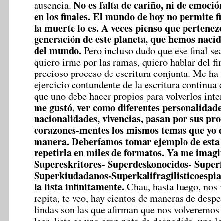
No es falta de cariño, ni de emoció
ausencia.
en los finales. El mundo de hoy no permite fi
la muerte lo es. A veces pienso que pertenez
generación de este planeta, que hemos nacido
del mundo.
Pero incluso dudo que ese final sea
quiero irme por las ramas, quiero hablar del fi
precioso proceso de escritura conjunta. Me ha 
ejercicio contundente de la escritura continua
que uno debe hacer propios para volverlos inte
me gustó, ver como diferentes personalidade
nacionalidades, vivencias, pasan por sus pr
corazones-mentes los mismos temas que yo d
manera. Deberíamos tomar ejemplo de esta 
repetirla en miles de formatos. Ya me imagi
Supereskritores- Superdeskonocidos- Super
Superkiudadanos-Superkalifragilisticoespial
la lista infinitamente.
Chau, hasta luego, nos 
repita, te veo, hay cientos de maneras de despe
lindas son las que afirman que nos volveremos 
leer. Esta es una gran nota de despedida, una l