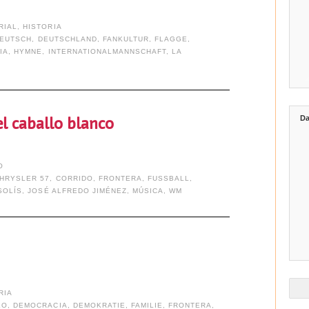
RIAL
,
HISTORIA
EUTSCH
,
DEUTSCHLAND
,
FANKULTUR
,
FLAGGE
,
IA
,
HYMNE
,
INTERNATIONALMANNSCHAFT
,
LA
Da
el caballo blanco
O
HRYSLER 57
,
CORRIDO
,
FRONTERA
,
FUSSBALL
,
SOLÍS
,
JOSÉ ALFREDO JIMÉNEZ
,
MÚSICA
,
WM
RIA
LO
,
DEMOCRACIA
,
DEMOKRATIE
,
FAMILIE
,
FRONTERA
,