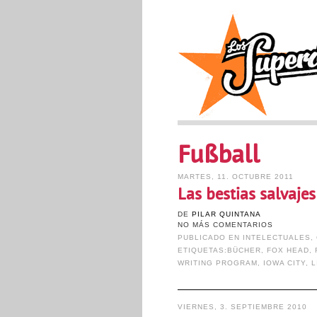
Fußball
MARTES, 11. OCTUBRE 2011
Las bestias salvajes
DE
PILAR QUINTANA
NO MÁS COMENTARIOS
PUBLICADO EN
INTELECTUALES
,
ETIQUETAS:
BÜCHER
,
FOX HEAD
,
WRITING PROGRAM
,
IOWA CITY
,
L
VIERNES, 3. SEPTIEMBRE 2010