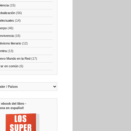
olencia
(15)
obalización
(56)
telectuales
(14)
erpo
(46)
nvivencia
(16)
ivismo literario
(12)
ntira
(13)
evo Mundo en la Red
(17)
rar en común
(6)
l ebook del libro -
ora en español!