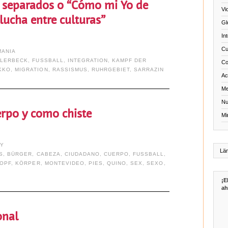
s separados o “Cómo mi Yo de
Vi
lucha entre culturas”
Gl
In
Cu
MANIA
PLERBECK
,
FUSSBALL
,
INTEGRATION
,
KAMPF DER
Co
KKO
,
MIGRATION
,
RASSISMUS
,
RUHRGEBIET
,
SARRAZIN
Act
Me
Nu
rpo y como chiste
Mi
AY
S
,
BÜRGER
,
CABEZA
,
CIUDADANO
,
CUERPO
,
FUSSBALL
,
OPF
,
KÖRPER
,
MONTEVIDEO
,
PIES
,
QUINO
,
SEX
,
SEXO
,
¡E
ah
onal