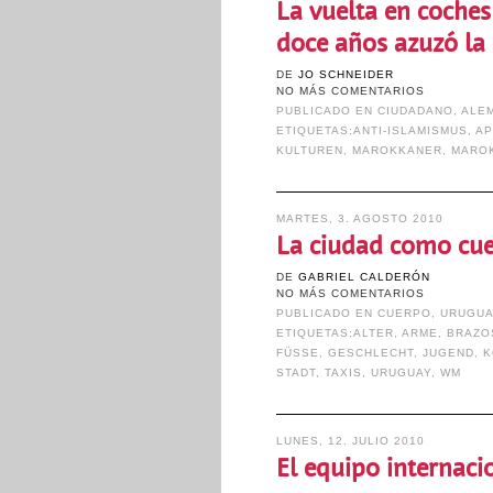
La vuelta en coche
doce años azuzó la 
DE
JO SCHNEIDER
NO MÁS COMENTARIOS
PUBLICADO EN
CIUDADANO
,
ALE
ETIQUETAS:
ANTI-ISLAMISMUS
,
A
KULTUREN
,
MAROKKANER
,
MARO
MARTES, 3. AGOSTO 2010
La ciudad como cue
DE
GABRIEL CALDERÓN
NO MÁS COMENTARIOS
PUBLICADO EN
CUERPO
,
URUGU
ETIQUETAS:
ALTER
,
ARME
,
BRAZO
FÜSSE
,
GESCHLECHT
,
JUGEND
,
K
STADT
,
TAXIS
,
URUGUAY
,
WM
LUNES, 12. JULIO 2010
El equipo internaci