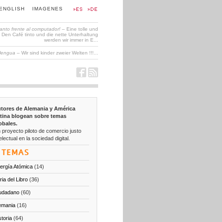
ENGLISH
IMAGENES
tanto frente al computador!
– Eine tolle und
en Café tinto und die nette Unterhaltung
werden wir immer in E...
 lengua
– Wir sind kinder zweier Welten !!!...
tores de Alemania y América
tina blogean sobre temas
obales.
 proyecto piloto de comercio justo
electual en la sociedad digital.
TEMAS
ergía Atómica
(14)
ria del Libro
(36)
udadano
(60)
emania
(16)
storia
(64)