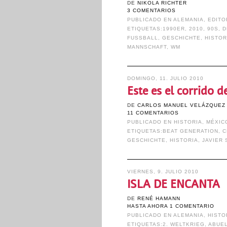
DE
NIKOLA RICHTER
3 COMENTARIOS
PUBLICADO EN
ALEMANIA
,
EDITO
ETIQUETAS:
1990ER
,
2010
,
90S
,
D
FUSSBALL
,
GESCHICHTE
,
HISTOR
MANNSCHAFT
,
WM
DOMINGO, 11. JULIO 2010
Este es el corrido d
DE
CARLOS MANUEL VELÁZQUEZ
11 COMENTARIOS
PUBLICADO EN
HISTORIA
,
MÉXIC
ETIQUETAS:
BEAT GENERATION
,
C
GESCHICHTE
,
HISTORIA
,
JAVIER 
VIERNES, 9. JULIO 2010
ISLA DE ENCANTA
DE
RENÉ HAMANN
HASTA AHORA 1 COMENTARIO
PUBLICADO EN
ALEMANIA
,
HISTO
ETIQUETAS:
2. WELTKRIEG
,
ABUE