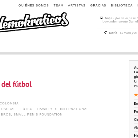
QUIÉNES SOMOS
TEAM
ARTISTAS
GRACIAS
BIBLIOTECA
Antje
-
¡No se la pase 
bewundernswerte Dame! D
María
-
El muro y la
Au
La
gl
Un
 del fútbol
int
COLOMBIA
En
FUSSBALL
,
FÚTBOL
,
HAWKEYES
,
INTERNATIONAL
Fe
IBROS
,
SMALL PENIS FOUNDATION
Ci
Al
Hi