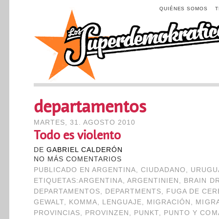
QUIÉNES SOMOS
departamentos
MARTES, 31. AGOSTO 2010
Todo es violento
DE
GABRIEL CALDERÓN
NO MÁS COMENTARIOS
PUBLICADO EN
ARGENTINA
,
CIUDADANO
,
URUGU
ETIQUETAS:
ARGENTINA
,
ARGENTINIEN
,
BRAIN D
DEPARTAMENTOS
,
DEPARTMENTS
,
FUGA DE CE
GEWALT
,
KOMMA
,
LENGUAJE
,
MIGRACIÓN
,
MIGR
PROVINCIAS
,
PROVINZEN
,
PUNKT
,
PUNTO Y COM