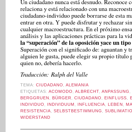
Un ciudadano nunca está desnudo. Reconoce co
relaciona y está relacionado con una macroest
ciudadano-individuo puede borrarse de esta m
entrar en otra. Y puede disfrutar y rechazar s
cualquier macroestructura. En el próximo ensa
análisis y las aplicaciones prácticas para la vi
la “superación” de la oposición yace un tip
Superación con el significado de: aguantan y tr
alguien le gusta, puede elegir su propio título 
quien no, debería hacerlo.
Traducción: Ralph del Valle
TEMA:
CIUDADANO
,
ALEMANIA
ETIQUETAS:
ACOMODO
,
ALBRECHT
,
ANPASSUNG
BERGGRUEN
,
BÜRGER
,
CIUDADANO
,
EINFLUSS
,
INDIVIDUO
,
INDIVIDUUM
,
INFLUENCIA
,
LEBEN
,
MA
RESISTENCIA
,
SELBSTBESTIMMUNG
,
SUBLIMATI
WIDERSTAND