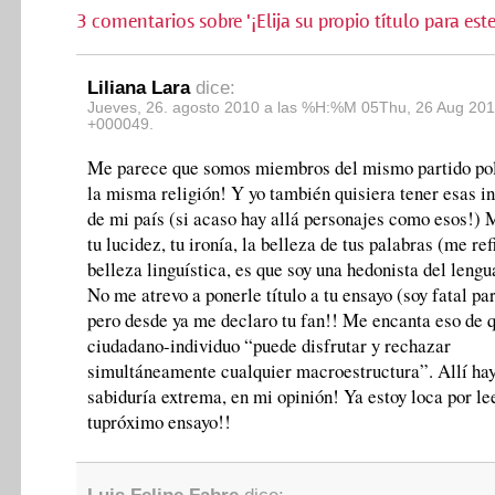
3 comentarios sobre '¡Elija su propio título para est
Liliana Lara
dice:
Jueves, 26. agosto 2010 a las %H:%M 05Thu, 26 Aug 201
+000049.
Me parece que somos miembros del mismo partido pol
la misma religión! Y yo también quisiera tener esas in
de mi país (si acaso hay allá personajes como esos!)
tu lucidez, tu ironía, la belleza de tus palabras (me ref
belleza linguística, es que soy una hedonista del leng
No me atrevo a ponerle título a tu ensayo (soy fatal par
pero desde ya me declaro tu fan!! Me encanta eso de 
ciudadano-individuo “puede disfrutar y rechazar
simultáneamente cualquier macroestructura”. Allí ha
sabiduría extrema, en mi opinión! Ya estoy loca por le
tupróximo ensayo!!