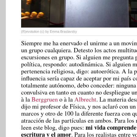
(R)evolution (c) by Emma Braslavsky
Siempre me ha enervado el unirme a un movimi
un grupo cualquiera. Detesto los actos multitu
excursiones en grupo. Si alguien me pregunta 
política, respondo: autodinámica.
Si alguien m
pertenencia religiosa, digo: autoerótica. A la 
influencia sería capaz de aceptar por mi país 
totalmente autónomo, debo conceder: ninguna
convulsiva en tanto en cuanto no despliegue un
à la
Berggruen
o à la
Albrecht
. La materia des
dijo mi profesor de Física, y nos aclaró con un 
marcos y otro de 100 la diferente fuerza con qu
atracción de las partículas en ambos. Para los
mi vida comprende 
leen este blog, digo pues:
escritura y el amor
. Para los realistas entre 