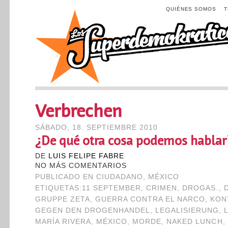
QUIÉNES SOMOS
Verbrechen
SÁBADO, 18. SEPTIEMBRE 2010
¿De qué otra cosa podemos hablar
DE
LUIS FELIPE FABRE
NO MÁS COMENTARIOS
PUBLICADO EN
CIUDADANO
,
MÉXICO
ETIQUETAS:
11 SEPTEMBER
,
CRIMEN
,
DROGAS.
,
GRUPPE ZETA
,
GUERRA CONTRA EL NARCO
,
KON
GEGEN DEN DROGENHANDEL
,
LEGALISIERUNG
,
MARÍA RIVERA
,
MÉXICO
,
MORDE
,
NAKED LUNCH
,