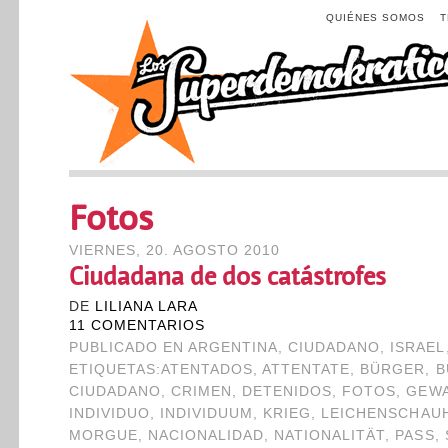
QUIÉNES SOMOS
Fotos
VIERNES, 20. AGOSTO 2010
Ciudadana de dos catástrofes
DE
LILIANA LARA
11 COMENTARIOS
PUBLICADO EN
ARGENTINA
,
CIUDADANO
,
ISRAEL
ETIQUETAS:
ATENTADOS
,
ATTENTATE
,
BÜRGER
,
B
CIUDADANO
,
CRIMEN
,
DETENIDOS
,
FOTOS
,
GEWA
INDIVIDUO
,
INDIVIDUUM
,
KRIEG
,
LEICHENSCHAU
MORGUE
,
NACIONALIDAD
,
NATIONALITÄT
,
PASS
,