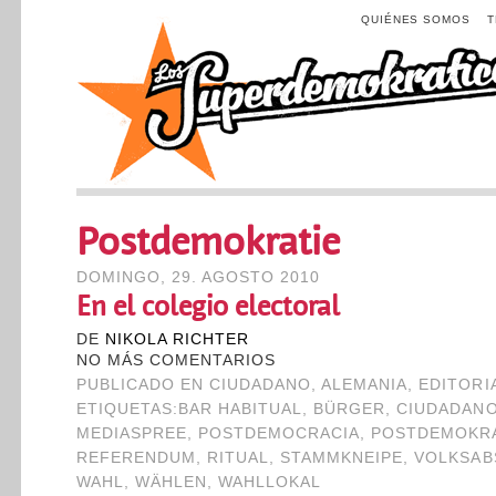
QUIÉNES SOMOS
Postdemokratie
DOMINGO, 29. AGOSTO 2010
En el colegio electoral
DE
NIKOLA RICHTER
NO MÁS COMENTARIOS
PUBLICADO EN
CIUDADANO
,
ALEMANIA
,
EDITORI
ETIQUETAS:
BAR HABITUAL
,
BÜRGER
,
CIUDADAN
MEDIASPREE
,
POSTDEMOCRACIA
,
POSTDEMOKRA
REFERENDUM
,
RITUAL
,
STAMMKNEIPE
,
VOLKSAB
WAHL
,
WÄHLEN
,
WAHLLOKAL