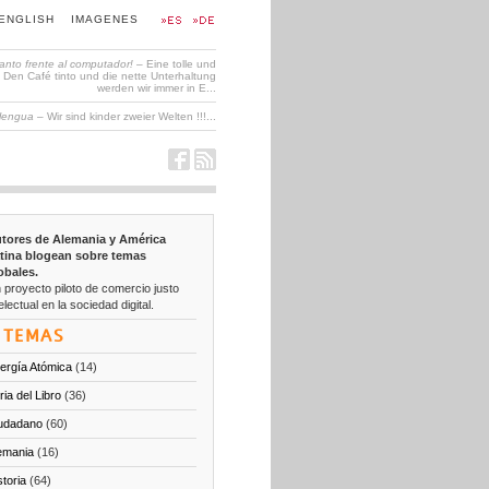
ENGLISH
IMAGENES
tanto frente al computador!
– Eine tolle und
en Café tinto und die nette Unterhaltung
werden wir immer in E...
 lengua
– Wir sind kinder zweier Welten !!!...
tores de Alemania y América
tina blogean sobre temas
obales.
 proyecto piloto de comercio justo
electual en la sociedad digital.
TEMAS
ergía Atómica
(14)
ria del Libro
(36)
udadano
(60)
emania
(16)
storia
(64)