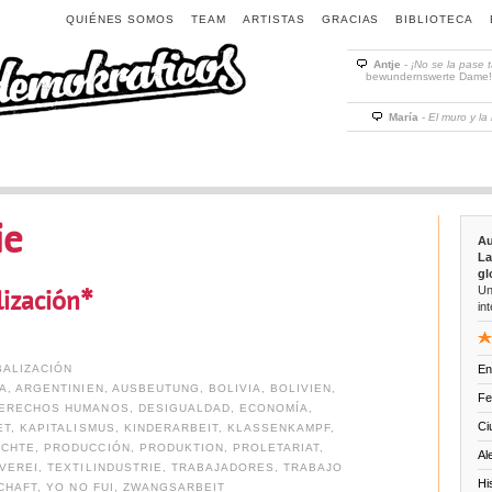
QUIÉNES SOMOS
TEAM
ARTISTAS
GRACIAS
BIBLIOTECA
Antje
-
¡No se la pase 
bewundernswerte Dame! D
María
-
El muro y la
ie
Au
La
gl
Un
ización*
int
ALIZACIÓN
En
A
,
ARGENTINIEN
,
AUSBEUTUNG
,
BOLIVIA
,
BOLIVIEN
,
Fe
ERECHOS HUMANOS
,
DESIGUALDAD
,
ECONOMÍA
,
Ci
ET
,
KAPITALISMUS
,
KINDERARBEIT
,
KLASSENKAMPF
,
ECHTE
,
PRODUCCIÓN
,
PRODUKTION
,
PROLETARIAT
,
Al
VEREI
,
TEXTILINDUSTRIE
,
TRABAJADORES
,
TRABAJO
Hi
CHAFT
,
YO NO FUI
,
ZWANGSARBEIT