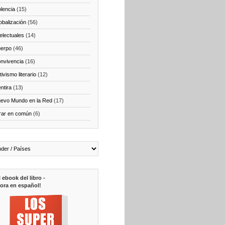
olencia
(15)
obalización
(56)
telectuales
(14)
erpo
(46)
nvivencia
(16)
ivismo literario
(12)
ntira
(13)
evo Mundo en la Red
(17)
rar en común
(6)
l ebook del libro -
ora en español!