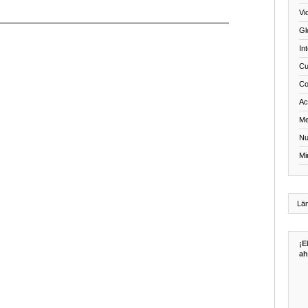
Vi
Gl
In
Cu
Co
Act
Me
Nu
Mi
¡E
ah