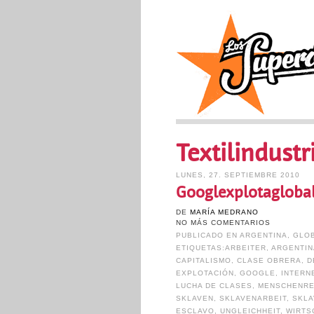
Textilindustr
LUNES, 27. SEPTIEMBRE 2010
Googlexplotaglobal
DE
MARÍA MEDRANO
NO MÁS COMENTARIOS
PUBLICADO EN
ARGENTINA
,
GLOB
ETIQUETAS:
ARBEITER
,
ARGENTIN
CAPITALISMO
,
CLASE OBRERA
,
D
EXPLOTACIÓN
,
GOOGLE
,
INTERN
LUCHA DE CLASES
,
MENSCHENR
SKLAVEN
,
SKLAVENARBEIT
,
SKLA
ESCLAVO
,
UNGLEICHHEIT
,
WIRTS