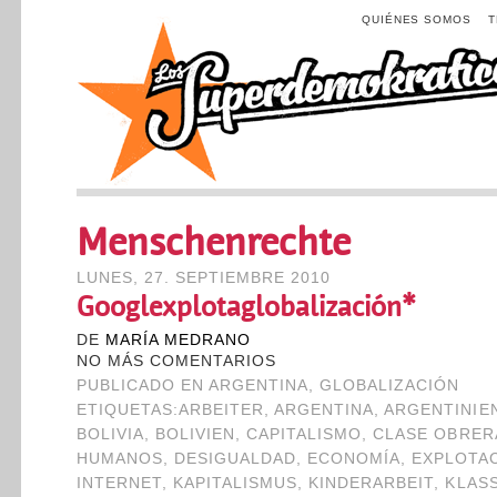
QUIÉNES SOMOS
Menschenrechte
LUNES, 27. SEPTIEMBRE 2010
Googlexplotaglobalización*
DE
MARÍA MEDRANO
NO MÁS COMENTARIOS
PUBLICADO EN
ARGENTINA
,
GLOBALIZACIÓN
ETIQUETAS:
ARBEITER
,
ARGENTINA
,
ARGENTINIE
BOLIVIA
,
BOLIVIEN
,
CAPITALISMO
,
CLASE OBRER
HUMANOS
,
DESIGUALDAD
,
ECONOMÍA
,
EXPLOTA
INTERNET
,
KAPITALISMUS
,
KINDERARBEIT
,
KLAS