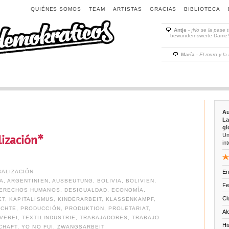
QUIÉNES SOMOS
TEAM
ARTISTAS
GRACIAS
BIBLIOTECA
Antje
-
¡No se la pase 
bewundernswerte Dame! D
María
-
El muro y la
Au
La
gl
Un
ización*
int
ALIZACIÓN
En
A
,
ARGENTINIEN
,
AUSBEUTUNG
,
BOLIVIA
,
BOLIVIEN
,
Fe
ERECHOS HUMANOS
,
DESIGUALDAD
,
ECONOMÍA
,
Ci
ET
,
KAPITALISMUS
,
KINDERARBEIT
,
KLASSENKAMPF
,
ECHTE
,
PRODUCCIÓN
,
PRODUKTION
,
PROLETARIAT
,
Al
VEREI
,
TEXTILINDUSTRIE
,
TRABAJADORES
,
TRABAJO
Hi
CHAFT
,
YO NO FUI
,
ZWANGSARBEIT