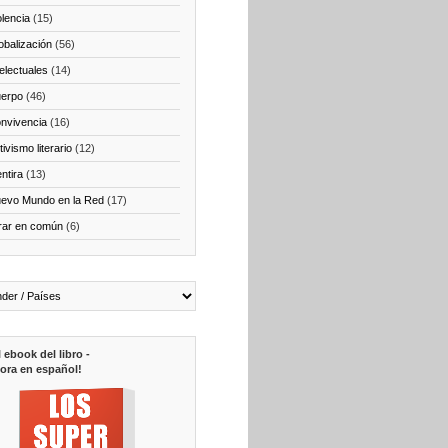
olencia
(15)
obalización
(56)
telectuales
(14)
erpo
(46)
nvivencia
(16)
ivismo literario
(12)
ntira
(13)
evo Mundo en la Red
(17)
rar en común
(6)
l ebook del libro -
ora en español!