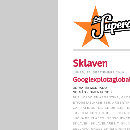
Sklaven
LUNES, 27. SEPTIEMBRE 2010
Googlexplotaglobal
DE
MARÍA MEDRANO
NO MÁS COMENTARIOS
PUBLICADO EN
ARGENTINA
,
GLOB
ETIQUETAS:
ARBEITER
,
ARGENTIN
CAPITALISMO
,
CLASE OBRERA
,
D
EXPLOTACIÓN
,
GOOGLE
,
INTERN
LUCHA DE CLASES
,
MENSCHENR
SKLAVEN
,
SKLAVENARBEIT
,
SKLA
ESCLAVO
,
UNGLEICHHEIT
,
WIRTS