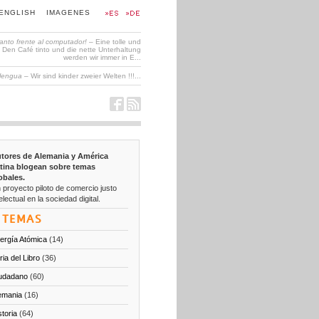
ENGLISH
IMAGENES
tanto frente al computador!
– Eine tolle und
en Café tinto und die nette Unterhaltung
werden wir immer in E...
 lengua
– Wir sind kinder zweier Welten !!!...
tores de Alemania y América
tina blogean sobre temas
obales.
 proyecto piloto de comercio justo
electual en la sociedad digital.
TEMAS
ergía Atómica
(14)
ria del Libro
(36)
udadano
(60)
emania
(16)
storia
(64)