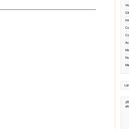
Vi
Gl
In
Cu
Co
Act
Me
Nu
Mi
¡E
ah