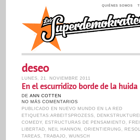
QUIÉNES SOMOS
deseo
LUNES, 21. NOVIEMBRE 2011
En el escurridizo borde de la huida
DE
ANN COTTEN
NO MÁS COMENTARIOS
PUBLICADO EN
NUEVO MUNDO EN LA RED
ETIQUETAS:
ARBEITSPROZESS
,
DENKSTRUKTURE
COMEDY
,
ESTRUCTURAS DE PENSAMIENTO
,
FRE
LIBERTAD
,
NEIL HANNON
,
ORIENTIERUNG
,
RESO
TAREAS
,
TRABAJO
,
WUNSCH