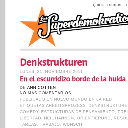
QUIÉNES SOMOS
Denkstrukturen
LUNES, 21. NOVIEMBRE 2011
En el escurridizo borde de la huida
DE
ANN COTTEN
NO MÁS COMENTARIOS
PUBLICADO EN
NUEVO MUNDO EN LA RED
ETIQUETAS:
ARBEITSPROZESS
,
DENKSTRUKTURE
COMEDY
,
ESTRUCTURAS DE PENSAMIENTO
,
FRE
LIBERTAD
,
NEIL HANNON
,
ORIENTIERUNG
,
RESO
TAREAS
,
TRABAJO
,
WUNSCH