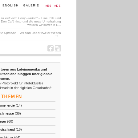
ENGLISH
GALERIE
t so viel vorm Computador!“
– Eine tolle und
en Café tinto und die nette Unterhaltung
werden wir immer in E...
die Sprache
– Wir sind kinder zweier Welten
!!!...
toren aus Lateinamerika und
utschland bloggen über globale
emen.
 Pilotprojekt für intellektuelles
irtrade in der digitalen Gesellschaft.
THEMEN
omenergie
(14)
chmesse
(36)
rger
(60)
utschland
(16)
schichte
(64)