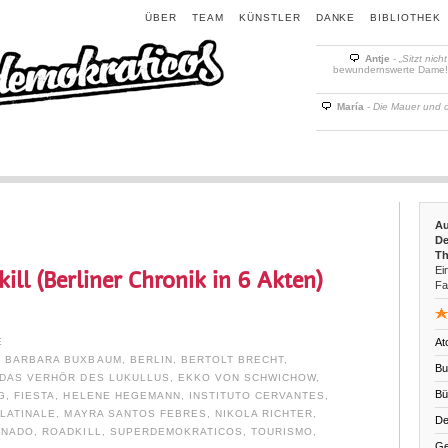
ÜBER
TEAM
KÜNSTLER
DANKE
BIBLIOTHEK
Antje
-
„Sitzt nich
bewundernswerte Dame! D
María
-
Die Mauer und 
Au
De
Th
Ein
ill (Berliner Chronik in 6 Akten)
Fa
E
At
,
BARBARA BUXBAUM
,
BERLIN
,
BERTOLT BRECHT
,
Bu
DAS VERHÖR DES LUKULLUS
,
EKKO VON SCHWICHOW
,
Bü
G
,
FIESTA
,
HELENE HEGEMANN
,
INSTITUTO CERVANTES
,
,
LATINALE
,
MAYRA SANTOS FEBRES
,
NIKOLA RICHTER
,
De
ONADO
,
ROADKILL
,
SUPERDEMOKRATICOS
,
TOURISMO
,
Ge