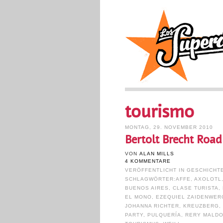
tourismo
MONTAG, 29. NOVEMBER 2010
Bertolt Brecht Roadk
VON
ALAN MILLS
4 KOMMENTARE
VERÖFFENTLICHT IN
GESCHICHT
SCHLAGWÖRTER:
AFFE
,
AXOLOTL
BUENOS AIRES
,
CLASE TURISTA
,
EL MONO
,
EZEQUIEL ZAIDENWER
JOHANNA RICHTER
,
KREUZBERG
PARTY
,
PULQUERÍA
,
RERY MALD