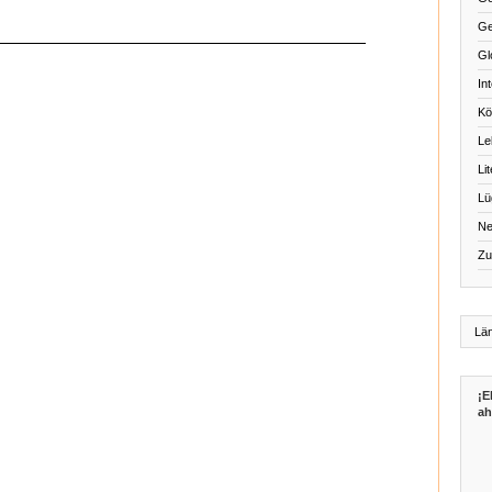
Ge
Gl
Int
Kö
Le
Li
Lü
Ne
Zu
¡E
ah