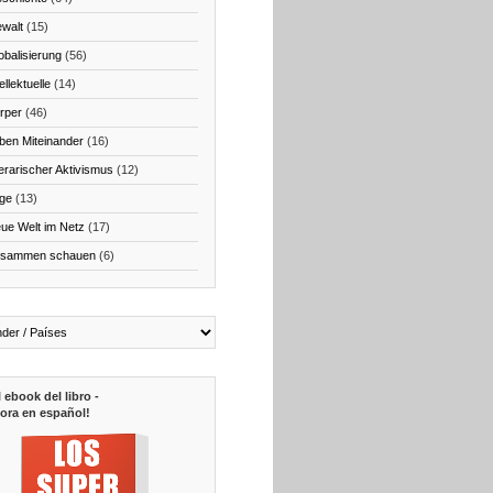
walt
(15)
obalisierung
(56)
ellektuelle
(14)
rper
(46)
ben Miteinander
(16)
terarischer Aktivismus
(12)
ge
(13)
ue Welt im Netz
(17)
sammen schauen
(6)
l ebook del libro -
ora en español!