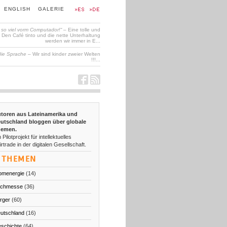
ENGLISH
GALERIE
t so viel vorm Computador!“
– Eine tolle und
en Café tinto und die nette Unterhaltung
werden wir immer in E...
die Sprache
– Wir sind kinder zweier Welten
!!!...
toren aus Lateinamerika und
utschland bloggen über globale
emen.
 Pilotprojekt für intellektuelles
irtrade in der digitalen Gesellschaft.
THEMEN
omenergie
(14)
chmesse
(36)
rger
(60)
utschland
(16)
schichte
(64)