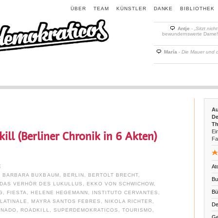
ÜBER
TEAM
KÜNSTLER
DANKE
BIBLIOTHEK
Antje
-
„Sitzt nich
bewundernswerte Dame! D
María
-
Die Mauer und 
Au
De
Th
Ein
ill (Berliner Chronik in 6 Akten)
Fa
E
At
,
BARBARA BUXBAUM
,
BERLIN
,
BERTOLT BRECHT
,
Bu
DAS VERHÖR DES LUKULLUS
,
EKKO VON SCHWICHOW
,
Bü
G
,
FIESTA
,
HELENE HEGEMANN
,
INSTITUTO CERVANTES
,
,
LATINALE
,
MAYRA SANTOS FEBRES
,
NIKOLA RICHTER
,
De
ONADO
,
ROADKILL
,
SUPERDEMOKRATICOS
,
TOURISMO
,
Ge