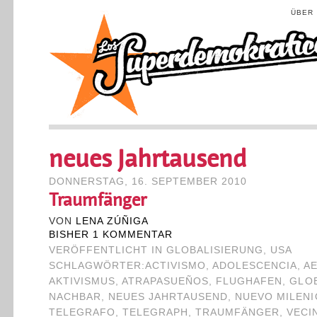
ÜBER
neues Jahrtausend
DONNERSTAG, 16. SEPTEMBER 2010
Traumfänger
VON
LENA ZÚÑIGA
BISHER 1 KOMMENTAR
VERÖFFENTLICHT IN
GLOBALISIERUNG
,
USA
SCHLAGWÖRTER:
ACTIVISMO
,
ADOLESCENCIA
,
A
AKTIVISMUS
,
ATRAPASUEÑOS
,
FLUGHAFEN
,
GLO
NACHBAR
,
NEUES JAHRTAUSEND
,
NUEVO MILENI
TELEGRAFO
,
TELEGRAPH
,
TRAUMFÄNGER
,
VECI