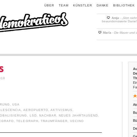
ÜBER
TEAM
KÜNSTLER
DANKE
BIBLIOTHEK
Antje
-
„Sitzt nich
bewundernswerte Dame! D
María
-
Die Mauer und 
s
Au
De
Th
010
Ein
Fa
ERUNG
,
USA
At
OLESCENCIA
,
AEROPUERTO
,
AKTIVISMUS
,
Bu
OBALISIERUNG
,
LSD
,
NACHBAR
,
NEUES JAHRTAUSEND
,
Bü
EGRAFO
,
TELEGRAPH
,
TRAUMFÄNGER
,
VECINO
De
Ge