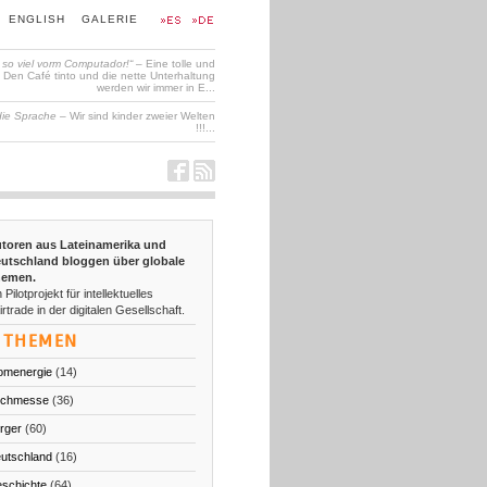
ENGLISH
GALERIE
t so viel vorm Computador!“
– Eine tolle und
en Café tinto und die nette Unterhaltung
werden wir immer in E...
die Sprache
– Wir sind kinder zweier Welten
!!!...
toren aus Lateinamerika und
utschland bloggen über globale
emen.
 Pilotprojekt für intellektuelles
irtrade in der digitalen Gesellschaft.
THEMEN
omenergie
(14)
chmesse
(36)
rger
(60)
utschland
(16)
schichte
(64)