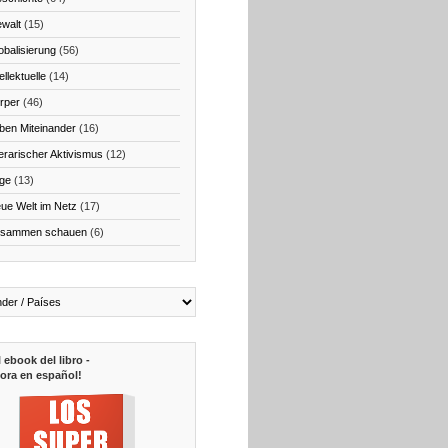
walt
(15)
obalisierung
(56)
ellektuelle
(14)
rper
(46)
ben Miteinander
(16)
terarischer Aktivismus
(12)
ge
(13)
ue Welt im Netz
(17)
sammen schauen
(6)
l ebook del libro -
ora en español!