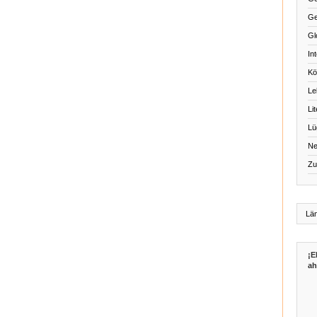
Ge
Gl
Int
Kö
Le
Li
Lü
Ne
Zu
¡E
ah