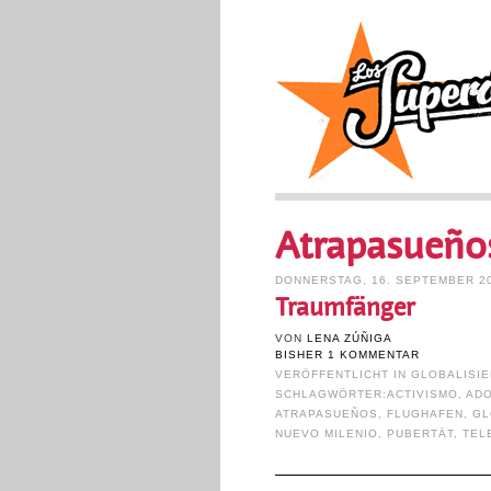
Atrapasueño
DONNERSTAG, 16. SEPTEMBER 2
Traumfänger
VON
LENA ZÚÑIGA
BISHER 1 KOMMENTAR
VERÖFFENTLICHT IN
GLOBALISI
SCHLAGWÖRTER:
ACTIVISMO
,
AD
ATRAPASUEÑOS
,
FLUGHAFEN
,
GL
NUEVO MILENIO
,
PUBERTÄT
,
TEL