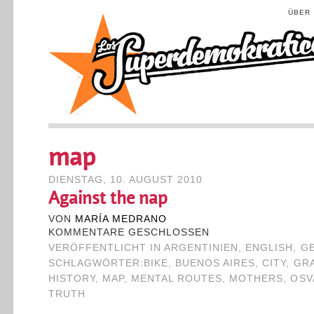
ÜBER
map
DIENSTAG, 10. AUGUST 2010
Against the nap
VON
MARÍA MEDRANO
KOMMENTARE GESCHLOSSEN
VERÖFFENTLICHT IN
ARGENTINIEN
,
ENGLISH
,
G
SCHLAGWÖRTER:
BIKE
,
BUENOS AIRES
,
CITY
,
GR
HISTORY
,
MAP
,
MENTAL ROUTES
,
MOTHERS
,
OSV
TRUTH