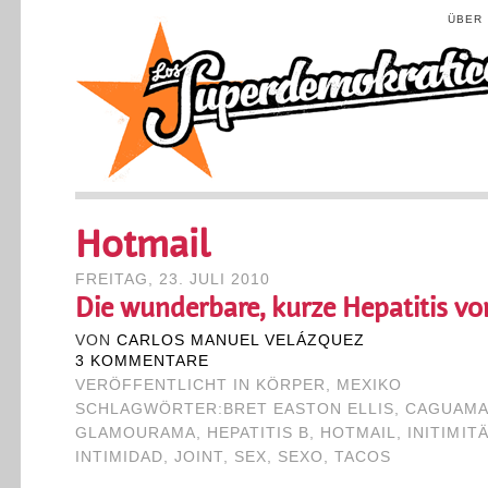
ÜBER
Hotmail
FREITAG, 23. JULI 2010
Die wunderbare, kurze Hepatitis vo
VON
CARLOS MANUEL VELÁZQUEZ
3 KOMMENTARE
VERÖFFENTLICHT IN
KÖRPER
,
MEXIKO
SCHLAGWÖRTER:
BRET EASTON ELLIS
,
CAGUAM
GLAMOURAMA
,
HEPATITIS B
,
HOTMAIL
,
INITIMIT
INTIMIDAD
,
JOINT
,
SEX
,
SEXO
,
TACOS