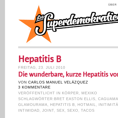
ÜBER
Hepatitis B
FREITAG, 23. JULI 2010
Die wunderbare, kurze Hepatitis vo
VON
CARLOS MANUEL VELÁZQUEZ
3 KOMMENTARE
VERÖFFENTLICHT IN
KÖRPER
,
MEXIKO
SCHLAGWÖRTER:
BRET EASTON ELLIS
,
CAGUAM
GLAMOURAMA
,
HEPATITIS B
,
HOTMAIL
,
INITIMIT
INTIMIDAD
,
JOINT
,
SEX
,
SEXO
,
TACOS