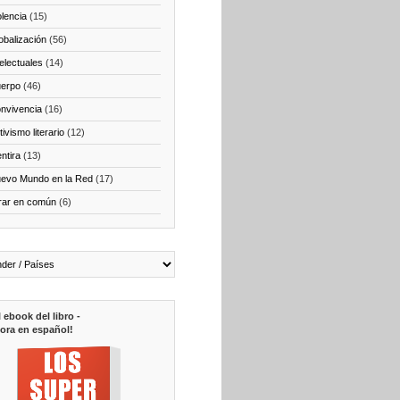
olencia
(15)
obalización
(56)
telectuales
(14)
erpo
(46)
nvivencia
(16)
ivismo literario
(12)
ntira
(13)
evo Mundo en la Red
(17)
rar en común
(6)
l ebook del libro -
ora en español!