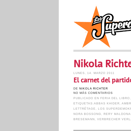
Nikola Richt
LUNES, 14. MARZO 2011
El carnet del parti
DE
NIKOLA RICHTER
NO MÁS COMENTARIOS
PUBLICADO EN
FERIA DEL LIBRO
ETIQUETAS:
ABBAS KHIDER
,
AMBR
LETTRÉTAGE
,
LOS SUPERDEMOK
NORA BOSSONG
,
RERY MALDON
BRESEMANN
,
VERBRECHER VER