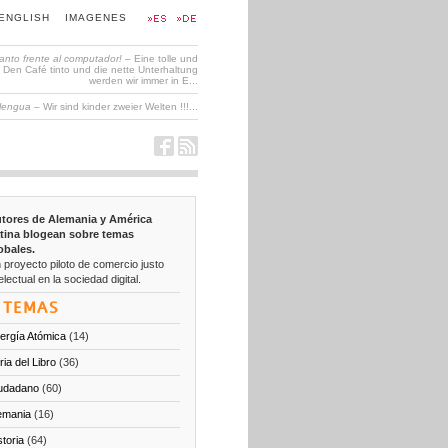
ENGLISH
IMAGENES
tanto frente al computador!
– Eine tolle und
en Café tinto und die nette Unterhaltung
werden wir immer in E...
 lengua
– Wir sind kinder zweier Welten !!!...
tores de Alemania y América
tina blogean sobre temas
obales.
 proyecto piloto de comercio justo
electual en la sociedad digital.
TEMAS
ergía Atómica
(14)
ria del Libro
(36)
udadano
(60)
emania
(16)
storia
(64)