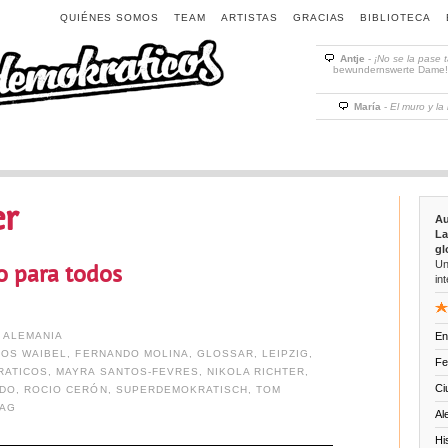
QUIÉNES SOMOS
TEAM
ARTISTAS
GRACIAS
BIBLIOTECA
Antje
-
¡No se la pase 
bewundernswerte Dame! D
María
-
El muro y la
er
Au
La
gl
Un
do para todos
int
,
ALEMANIA
En
OS WAIBEL
,
FERNANDO MOLINA
,
GLOSSAR
,
LEIPZIG
,
Fe
RATICOS
,
MAYRA SANTOS-FEVRES
,
NIKOLA RICHTER
,
Ci
ADO
,
ROCIO CERÓN
,
SUPERDEMOKRATISCH
,
TOM
LAG
Al
Hi