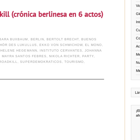
Vi
ill (crónica berlinesa en 6 actos)
Gl
In
Cu
Co
BARA BUXBAUM
,
BERLIN
,
BERTOLT BRECHT
,
BUENOS
HÖR DES LUKULLUS
,
EKKO VON SCHWICHOW
,
EL MONO
,
Act
,
HELENE HEGEMANN
,
INSTITUTO CERVANTES
,
JOHANNA
Me
,
MAYRA SANTOS FEBRES
,
NIKOLA RICHTER
,
PARTY
,
ROADKILL
,
SUPERDEMOKRATICOS
,
TOURISMO
,
Nu
Mi
¡E
ah