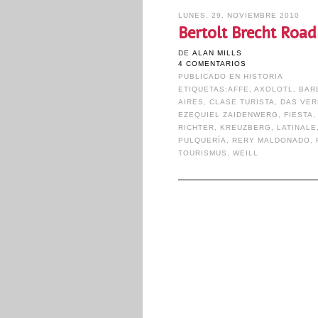
LUNES, 29. NOVIEMBRE 2010
Bertolt Brecht Roadk
DE
ALAN MILLS
4 COMENTARIOS
PUBLICADO EN
HISTORIA
ETIQUETAS:
AFFE
,
AXOLOTL
,
BAR
AIRES
,
CLASE TURISTA
,
DAS VER
EZEQUIEL ZAIDENWERG
,
FIESTA
RICHTER
,
KREUZBERG
,
LATINALE
PULQUERÍA
,
RERY MALDONADO
,
TOURISMUS
,
WEILL