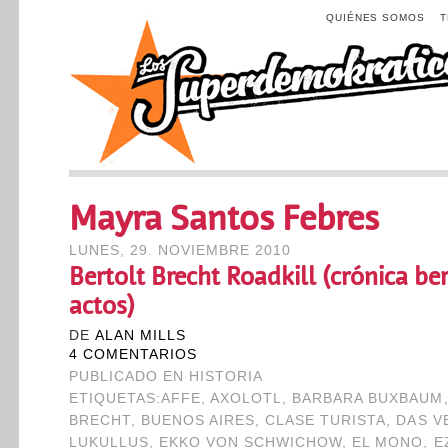
QUIÉNES SOMOS
Mayra Santos Febres
LUNES, 29. NOVIEMBRE 2010
Bertolt Brecht Roadkill (crónica be
actos)
DE
ALAN MILLS
4 COMENTARIOS
PUBLICADO EN
HISTORIA
ETIQUETAS:
AFFE
,
AXOLOTL
,
BARBARA BUXBAUM
BRECHT
,
BUENOS AIRES
,
CLASE TURISTA
,
DAS V
LUKULLUS
,
EKKO VON SCHWICHOW
,
EL MONO
,
E