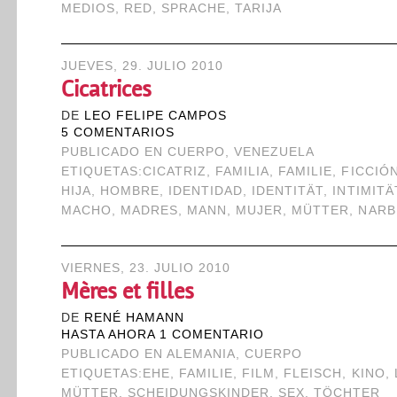
MEDIOS
,
RED
,
SPRACHE
,
TARIJA
JUEVES, 29. JULIO 2010
Cicatrices
DE
LEO FELIPE CAMPOS
5 COMENTARIOS
PUBLICADO EN
CUERPO
,
VENEZUELA
ETIQUETAS:
CICATRIZ
,
FAMILIA
,
FAMILIE
,
FICCIÓ
HIJA
,
HOMBRE
,
IDENTIDAD
,
IDENTITÄT
,
INTIMITÄ
MACHO
,
MADRES
,
MANN
,
MUJER
,
MÜTTER
,
NARB
VIERNES, 23. JULIO 2010
Mères et filles
DE
RENÉ HAMANN
HASTA AHORA 1 COMENTARIO
PUBLICADO EN
ALEMANIA
,
CUERPO
ETIQUETAS:
EHE
,
FAMILIE
,
FILM
,
FLEISCH
,
KINO
,
MÜTTER
,
SCHEIDUNGSKINDER
,
SEX
,
TÖCHTER