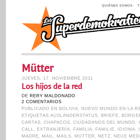
QUIÉNES SOMOS
Mütter
JUEVES, 17. NOVIEMBRE 2011
Los hijos de la red
DE
RERY MALDONADO
2 COMENTARIOS
PUBLICADO EN
BOLIVIA
,
NUEVO MUNDO EN LA R
ETIQUETAS:
AUSLÄNDERSTATUS
,
BRIEFE
,
BÜRGE
CARTAS
,
CHAPACOS
,
CIUDADANOS DEL MUNDO
,
CALL
,
EXTRANJERÍA
,
FAMILIA
,
FAMILIE
,
IDIOMA
,
MADRE
,
MAIL
,
MAILS
,
MÜTTER
,
NETZ
,
NEUE MED