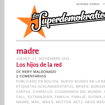
QUIÉNES SOMOS
madre
JUEVES, 17. NOVIEMBRE 2011
Los hijos de la red
DE
RERY MALDONADO
2 COMENTARIOS
PUBLICADO EN
BOLIVIA
,
NUEVO MUNDO EN LA R
ETIQUETAS:
AUSLÄNDERSTATUS
,
BRIEFE
,
BÜRGE
CARTAS
,
CHAPACOS
,
CIUDADANOS DEL MUNDO
,
CALL
,
EXTRANJERÍA
,
FAMILIA
,
FAMILIE
,
IDIOMA
,
MADRE
,
MAIL
,
MAILS
,
MÜTTER
,
NETZ
,
NEUE MED