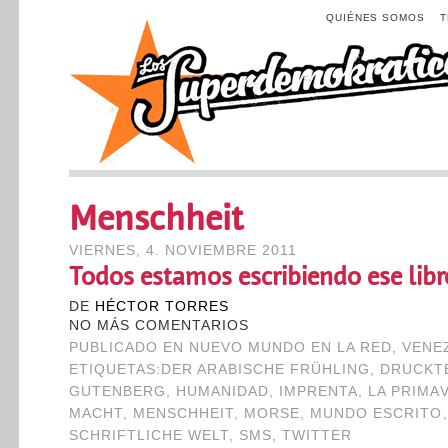
QUIÉNES SOMOS
Menschheit
VIERNES, 4. NOVIEMBRE 2011
Todos estamos escribiendo ese libr
DE
HÉCTOR TORRES
NO MÁS COMENTARIOS
PUBLICADO EN
NUEVO MUNDO EN LA RED
,
VENE
ETIQUETAS:
DER ARABISCHE FRÜHLING
,
DRUCKT
GUTENBERG
,
HUMANIDAD
,
IMPRENTA
,
LA PRIMA
MACHT
,
MENSCHHEIT
,
MORSE
,
MUNDO ESCRITO
SCHRIFTLICHE WELT
,
SMS
,
TWITTER