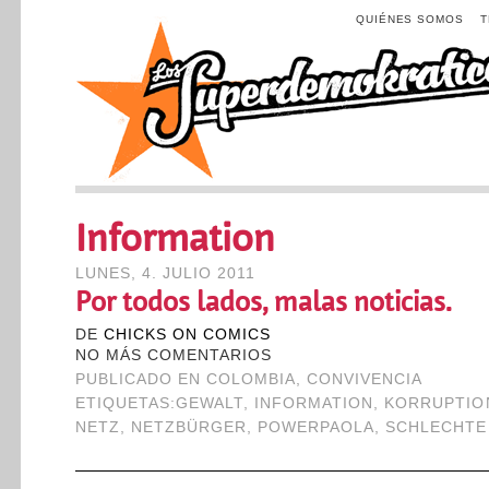
QUIÉNES SOMOS
Information
LUNES, 4. JULIO 2011
Por todos lados, malas noticias.
DE
CHICKS ON COMICS
NO MÁS COMENTARIOS
PUBLICADO EN
COLOMBIA
,
CONVIVENCIA
ETIQUETAS:
GEWALT
,
INFORMATION
,
KORRUPTIO
NETZ
,
NETZBÜRGER
,
POWERPAOLA
,
SCHLECHTE