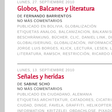
LUNES, 27. SEPTIEMBRE 2010
Globos, Balcanes y literatura
DE
FERNANDO BARRIENTOS
NO MÁS COMENTARIOS
PUBLICADO EN
BOLIVIA
,
GLOBALIZACIÓN
ETIQUETAS:
ANALOG
,
BALCANIZACION
,
BALKANIS
BESCHRÄNKUNG
,
BÜCHER
,
CLIC
,
DANIEL LINK
,
D
GLOBALISIERUNG
,
GLOBALIZACIÓN
,
INFORMACI
JORGE LUIS BORGES
,
KLICK
,
LECTURA
,
LESEN
,
LITERATURA
,
RAMSCH
,
RESTRICCIÓN
,
RICARDO 
LUNES, 13. SEPTIEMBRE 2010
Señales y heridas
DE
SABINE SCHO
NO MÁS COMENTARIOS
PUBLICADO EN
CIUDADANO
,
ALEMANIA
ETIQUETAS:
ARCHITEKTUR
,
CATADORES
,
CICATRI
CIUDAD
,
DINGE
,
FAVELA
,
GRAFFITI
,
HELIKOPTER
INFORMATION
,
KRITZELEI
,
OBDACHLOSE
,
PIXAD