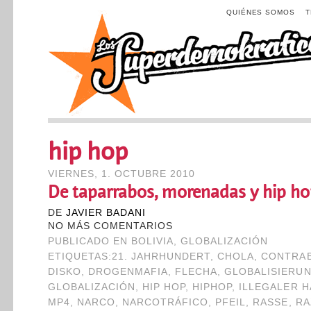
QUIÉNES SOMOS
hip hop
VIERNES, 1. OCTUBRE 2010
De taparrabos, morenadas y hip ho
DE
JAVIER BADANI
NO MÁS COMENTARIOS
PUBLICADO EN
BOLIVIA
,
GLOBALIZACIÓN
ETIQUETAS:
21. JAHRHUNDERT
,
CHOLA
,
CONTRA
DISKO
,
DROGENMAFIA
,
FLECHA
,
GLOBALISIERU
GLOBALIZACIÓN
,
HIP HOP
,
HIPHOP
,
ILLEGALER 
MP4
,
NARCO
,
NARCOTRÁFICO
,
PFEIL
,
RASSE
,
RA