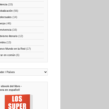
olencia
(15)
obalización
(56)
telectuales
(14)
erpo
(46)
nvivencia
(16)
ivismo literario
(12)
ntira
(13)
evo Mundo en la Red
(17)
rar en común
(6)
l ebook del libro -
ora en español!