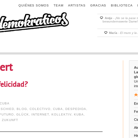
QUIÉNES SOMOS
TEAM
ARTISTAS
GRACIAS
BIBLIOTECA
Antje
-
¡No se la pase 
bewundernswerte Dame! D
María
-
El muro y la
ert
Au
La
gl
Un
elicidad?
int
CUBA
En
BSCHIED
,
BLOG
,
COLECTIVO
,
CUBA
,
DESPEDIDA
,
Fe
FUTURO
,
GLÜCK
,
INTERNET
,
KOLLEKTIV
,
KUBA
,
Ci
,
ZUKUNFT
Al
Hi