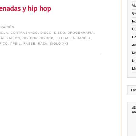
Vi
enadas y hip hop
Gl
In
IZACIÓN
Cu
HOLA
,
CONTRABANDO
,
DISCO
,
DISKO
,
DROGENMAFIA
,
Co
ALIZACIÓN
,
HIP HOP
,
HIPHOP
,
ILLEGALER HANDEL
,
FICO
,
PFEIL
,
RASSE
,
RAZA
,
SIGLO XXI
Act
Me
Nu
Mi
¡E
ah