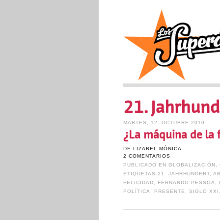
21. Jahrhund
MARTES, 12. OCTUBRE 2010
¿La máquina de la f
DE
LIZABEL MÓNICA
2 COMENTARIOS
PUBLICADO EN
GLOBALIZACIÓN
,
ETIQUETAS:
21. JAHRHUNDERT
,
A
FELICIDAD
,
FERNANDO PESSOA
,
POLÍTICA
,
PRESENTE
,
SIGLO XXI