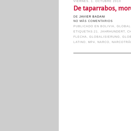
VIERNES, 1. OCTUBRE 2010
De taparrabos, mor
DE
JAVIER BADANI
NO MÁS COMENTARIOS
PUBLICADO EN
BOLIVIA
,
GLOBAL
ETIQUETAS:
21. JAHRHUNDERT
,
C
FLECHA
,
GLOBALISIERUNG
,
GLOB
LATINO
,
MP4
,
NARCO
,
NARCOTRÁ