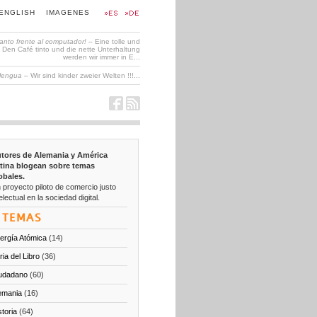
ENGLISH
IMAGENES
tanto frente al computador!
– Eine tolle und
en Café tinto und die nette Unterhaltung
werden wir immer in E...
 lengua
– Wir sind kinder zweier Welten !!!...
tores de Alemania y América
tina blogean sobre temas
obales.
 proyecto piloto de comercio justo
electual en la sociedad digital.
TEMAS
ergía Atómica
(14)
ria del Libro
(36)
udadano
(60)
emania
(16)
storia
(64)