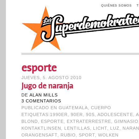
QUIÉNES SOMOS
esporte
JUEVES, 5. AGOSTO 2010
Jugo de naranja
DE
ALAN MILLS
3 COMENTARIOS
PUBLICADO EN
GUATEMALA
,
CUERPO
ETIQUETAS:
1990ER
,
90ER
,
90S
,
ADOLESCENTE
,
A
BLOND
,
ESPORTE
,
EXTRATERRESTRE
,
GIMNASIO
KONTAKTLINSEN
,
LENTILLAS
,
LICHT
,
LUZ
,
NARAN
ORANGENSAFT
,
RUBIO
,
SPORT
,
WOLKEN