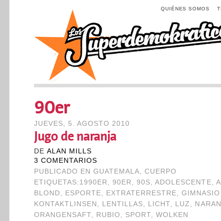
QUIÉNES SOMOS
90er
JUEVES, 5. AGOSTO 2010
Jugo de naranja
DE
ALAN MILLS
3 COMENTARIOS
PUBLICADO EN
GUATEMALA
,
CUERPO
ETIQUETAS:
1990ER
,
90ER
,
90S
,
ADOLESCENTE
,
A
BLOND
,
ESPORTE
,
EXTRATERRESTRE
,
GIMNASIO
KONTAKTLINSEN
,
LENTILLAS
,
LICHT
,
LUZ
,
NARAN
ORANGENSAFT
,
RUBIO
,
SPORT
,
WOLKEN