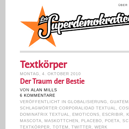
ÜBER
Textkörper
MONTAG, 4. OKTOBER 2010
Der Traum der Bestie
VON
ALAN MILLS
6 KOMMENTARE
VERÖFFENTLICHT IN
GLOBALISIERUNG
,
GUATEM
SCHLAGWÖRTER:
CORPORALIDAD TEXTUAL
,
COS
DOMINATRIX TEXTUAL
,
EMOTICONS
,
ESCRIBIR
,
MASCOTA
,
MASKOTTCHEN
,
PLACEBO
,
POETA
,
SC
TEXTKÖRPER
,
TOTEM
,
TWITTER
,
WERK