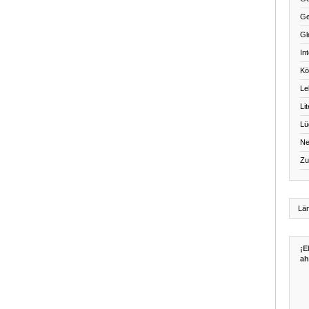
Ge
Gl
Int
Kö
Le
Li
Lü
Ne
Zu
¡E
ah