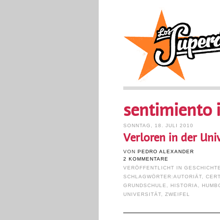
sentimiento 
SONNTAG, 18. JULI 2010
Verloren in der Univ
VON
PEDRO ALEXANDER
2 KOMMENTARE
VERÖFFENTLICHT IN
GESCHICHT
SCHLAGWÖRTER:
AUTORIÄT
,
CER
GRUNDSCHULE
,
HISTORIA
,
HUMB
UNIVERSITÄT
,
ZWEIFEL