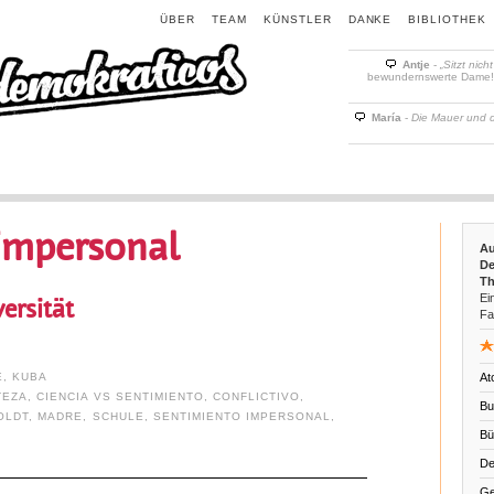
ÜBER
TEAM
KÜNSTLER
DANKE
BIBLIOTHEK
Antje
-
„Sitzt nich
bewundernswerte Dame! D
María
-
Die Mauer und 
impersonal
Au
De
Th
Ein
ersität
Fa
E
,
KUBA
At
TEZA
,
CIENCIA VS SENTIMIENTO
,
CONFLICTIVO
,
Bu
OLDT
,
MADRE
,
SCHULE
,
SENTIMIENTO IMPERSONAL
,
Bü
De
Ge