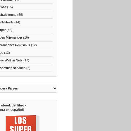
walt
(15)
obalisierung
(56)
ellektuelle
(14)
rper
(46)
ben Miteinander
(16)
terarischer Aktivismus
(12)
ge
(13)
ue Welt im Netz
(17)
sammen schauen
(6)
l ebook del libro -
ora en español!