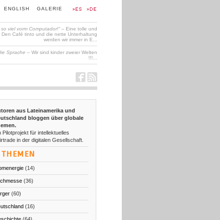
ENGLISH
GALERIE
t so viel vorm Computador!“
– Eine tolle und
en Café tinto und die nette Unterhaltung
werden wir immer in E...
die Sprache
– Wir sind kinder zweier Welten
!!!...
toren aus Lateinamerika und
utschland bloggen über globale
emen.
 Pilotprojekt für intellektuelles
irtrade in der digitalen Gesellschaft.
THEMEN
omenergie
(14)
chmesse
(36)
rger
(60)
utschland
(16)
schichte
(64)