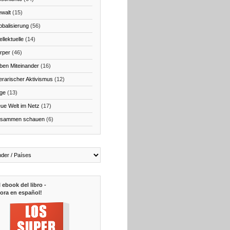
walt
(15)
obalisierung
(56)
ellektuelle
(14)
rper
(46)
ben Miteinander
(16)
terarischer Aktivismus
(12)
ge
(13)
ue Welt im Netz
(17)
sammen schauen
(6)
l ebook del libro -
ora en español!