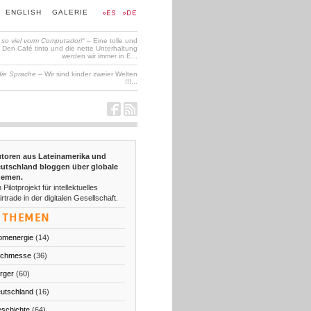
ENGLISH
GALERIE
t so viel vorm Computador!“
– Eine tolle und
en Café tinto und die nette Unterhaltung
werden wir immer in E...
die Sprache
– Wir sind kinder zweier Welten
!!!...
toren aus Lateinamerika und
utschland bloggen über globale
emen.
 Pilotprojekt für intellektuelles
irtrade in der digitalen Gesellschaft.
THEMEN
omenergie
(14)
chmesse
(36)
rger
(60)
utschland
(16)
schichte
(64)