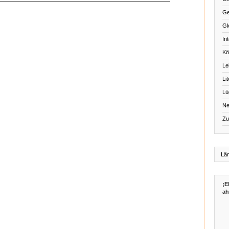
Ge
Gl
Int
Kö
Le
Li
Lü
Ne
Zu
¡E
ah