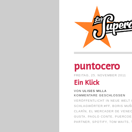
puntocero
FREITAG, 25. NOVEMBER 2011
Ein Klick
VON
ULISES MILLA
KOMMENTARE GESCHLOSSEN
VERÖFFENTLICHT IN
NEUE WELT 
SCHLAGWÖRTER:
#FF
,
BORIS MU
CLARÍN
,
EL MERCADER DE VENEC
GUSTA
,
PAOLO CONTE
,
PUERCOE
PARTNER
,
SPOTIFY
,
TOM WAITS
,