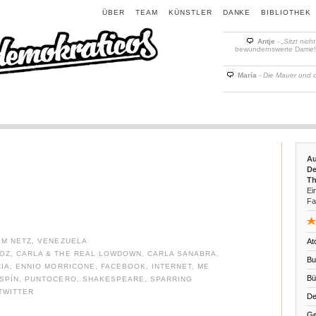
ÜBER
TEAM
KÜNSTLER
DANKE
BIBLIOTHEK
Antje
-
„Sitzt nich
bewundernswerte Dame! D
María
-
Die Mauer und 
Au
De
Th
Ein
Fa
IM NETZ
,
VENEZUELA
At
ÑOZ
,
CARLA & THE REAL LOWDOWN
,
CARLA SANABRA
,
Bu
IA
,
ENNIO MORRICONE
,
FACEBOOK
,
INTERNET
,
ME
Bü
SPÍN
,
PUNTOCERO
,
SHAKESPEARE
,
SPARRING
TWITTER
De
Ge