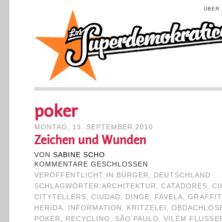
ÜBER
poker
MONTAG, 13. SEPTEMBER 2010
Zeichen und Wunden
VON
SABINE SCHO
KOMMENTARE GESCHLOSSEN
VERÖFFENTLICHT IN
BÜRGER
,
DEUTSCHLAND
SCHLAGWÖRTER:
ARCHITEKTUR
,
CATADORES
,
CI
CITYTELLERS
,
CIUDAD
,
DINGE
,
FAVELA
,
GRAFFIT
HERIDA
,
INFORMATION
,
KRITZELEI
,
OBDACHLOS
POKER
,
RECYCLING
,
SÃO PAULO
,
VILÉM FLUSSE