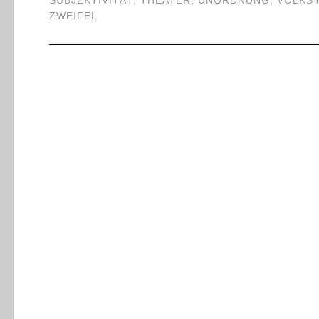
SUBJEKTIVITÄT
,
THEATER
,
UNORDNUNG
,
VOLKS
ZWEIFEL