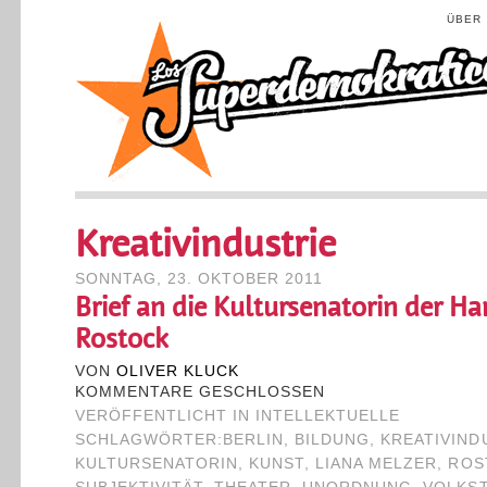
ÜBER
Kreativindustrie
SONNTAG, 23. OKTOBER 2011
Brief an die Kultursenatorin der H
Rostock
VON
OLIVER KLUCK
KOMMENTARE GESCHLOSSEN
VERÖFFENTLICHT IN
INTELLEKTUELLE
SCHLAGWÖRTER:
BERLIN
,
BILDUNG
,
KREATIVIND
KULTURSENATORIN
,
KUNST
,
LIANA MELZER
,
ROS