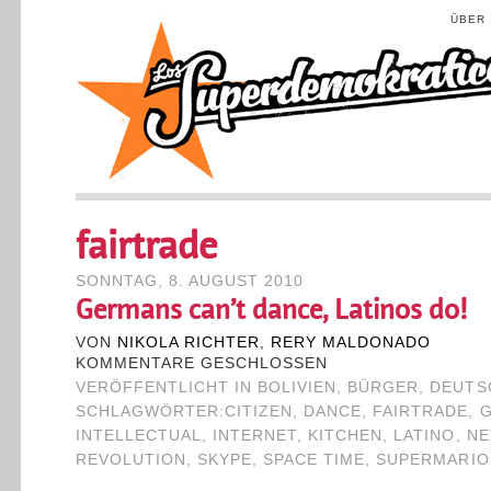
ÜBER
fairtrade
SONNTAG, 8. AUGUST 2010
Germans can’t dance, Latinos do!
VON
NIKOLA RICHTER
,
RERY MALDONADO
KOMMENTARE GESCHLOSSEN
VERÖFFENTLICHT IN
BOLIVIEN
,
BÜRGER
,
DEUTS
SCHLAGWÖRTER:
CITIZEN
,
DANCE
,
FAIRTRADE
,
INTELLECTUAL
,
INTERNET
,
KITCHEN
,
LATINO
,
NE
REVOLUTION
,
SKYPE
,
SPACE TIME
,
SUPERMARIO