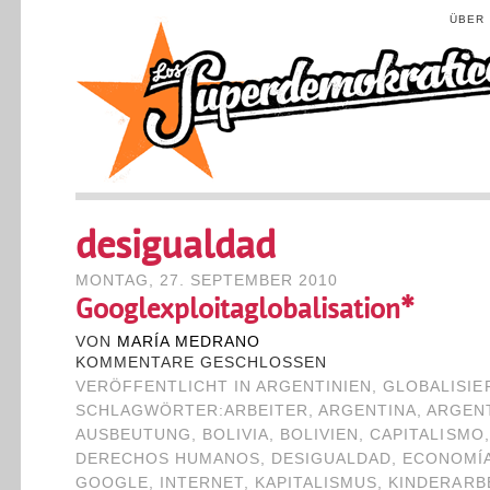
ÜBER
desigualdad
MONTAG, 27. SEPTEMBER 2010
Googlexploitaglobalisation*
VON
MARÍA MEDRANO
KOMMENTARE GESCHLOSSEN
VERÖFFENTLICHT IN
ARGENTINIEN
,
GLOBALISI
SCHLAGWÖRTER:
ARBEITER
,
ARGENTINA
,
ARGEN
AUSBEUTUNG
,
BOLIVIA
,
BOLIVIEN
,
CAPITALISMO
DERECHOS HUMANOS
,
DESIGUALDAD
,
ECONOMÍ
GOOGLE
,
INTERNET
,
KAPITALISMUS
,
KINDERARB