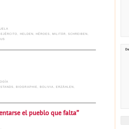
UELA
,
EJÉRCITO
,
HELDEN
,
HÉROES
,
MILITÄR
,
SCHREIBEN
,
MUS
Da
OGÍA
RSTANDS
,
BIOGRAPHIE
,
BOLIVIA
,
ERZÄHLEN
,
entarse el pueblo que falta”