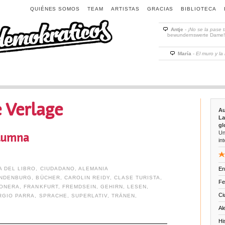
QUIÉNES SOMOS
TEAM
ARTISTAS
GRACIAS
BIBLIOTECA
Antje
-
¡No se la pase 
bewundernswerte Dame! D
María
-
El muro y la
 Verlage
Au
La
gl
Un
olumna
int
A DEL LIBRO
,
CIUDADANO
,
ALEMANIA
En
NDENBURG
,
BÜCHER
,
CAROLIN REIDY
,
CLASE TURISTA
,
Fe
TONERA
,
FRANKFURT
,
FREMDSEIN
,
GEHIRN
,
LESEN
,
Ci
RGIO PARRA
,
SPRACHE
,
SUPERLATIV
,
TRÄNEN
,
Al
Hi