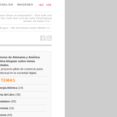
ENGLISH
IMAGENES
tanto frente al computador!
– Eine tolle und
en Café tinto und die nette Unterhaltung
werden wir immer in E...
 lengua
– Wir sind kinder zweier Welten !!!...
tores de Alemania y América
tina blogean sobre temas
obales.
 proyecto piloto de comercio justo
electual en la sociedad digital.
TEMAS
ergía Atómica
(14)
ria del Libro
(36)
udadano
(60)
emania
(16)
storia
(64)