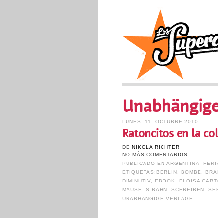
Unabhängige
LUNES, 11. OCTUBRE 2010
Ratoncitos en la c
DE
NIKOLA RICHTER
NO MÁS COMENTARIOS
PUBLICADO EN
ARGENTINA
,
FERI
ETIQUETAS:
BERLIN
,
BOMBE
,
BRA
DIMINUTIV
,
EBOOK
,
ELOISA CAR
MÄUSE
,
S-BAHN
,
SCHREIBEN
,
SE
UNABHÄNGIGE VERLAGE