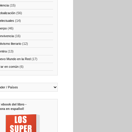
olencia
(15)
obalización
(56)
telectuales
(14)
erpo
(46)
nvivencia
(16)
ivismo literario
(12)
ntira
(13)
evo Mundo en la Red
(17)
rar en común
(6)
l ebook del libro -
ora en español!