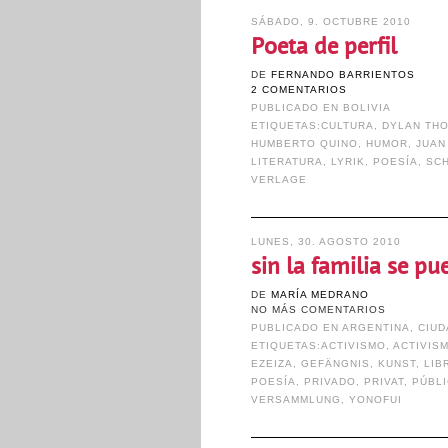
SÁBADO, 9. OCTUBRE 2010
Poeta de perfil
DE
FERNANDO BARRIENTOS
2 COMENTARIOS
PUBLICADO EN
BOLIVIA
ETIQUETAS:
CULTURA
,
DYLAN TH
HUMBERTO QUINO
,
HUMOR
,
JUAN
LITERATURA
,
LYRIK
,
POESÍA
,
SC
VERLAGE
LUNES, 30. AGOSTO 2010
sin la familia se pu
DE
MARÍA MEDRANO
NO MÁS COMENTARIOS
PUBLICADO EN
ARGENTINA
,
CIU
ETIQUETAS:
ACTIVISMO
,
ACTIVIS
EZEIZA
,
GEFÄNGNIS
,
KUNST
,
LIB
POESÍA
,
PRIVADO
,
PRIVAT
,
PÚBL
VERSAMMLUNG
,
YONOFUI