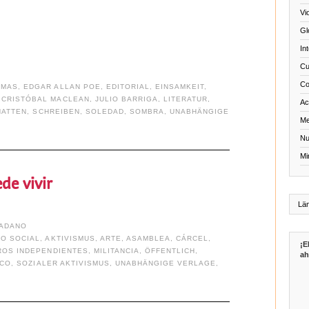
Vi
Gl
In
Cu
Co
OMAS
,
EDGAR ALLAN POE
,
EDITORIAL
,
EINSAMKEIT
,
 CRISTÓBAL MACLEAN
,
JULIO BARRIGA
,
LITERATUR
,
Act
HATTEN
,
SCHREIBEN
,
SOLEDAD
,
SOMBRA
,
UNABHÄNGIGE
Me
Nu
Mi
ede vivir
DADANO
MO SOCIAL
,
AKTIVISMUS
,
ARTE
,
ASAMBLEA
,
CÁRCEL
,
¡E
ROS INDEPENDIENTES
,
MILITANCIA
,
ÖFFENTLICH
,
ah
ICO
,
SOZIALER AKTIVISMUS
,
UNABHÄNGIGE VERLAGE
,