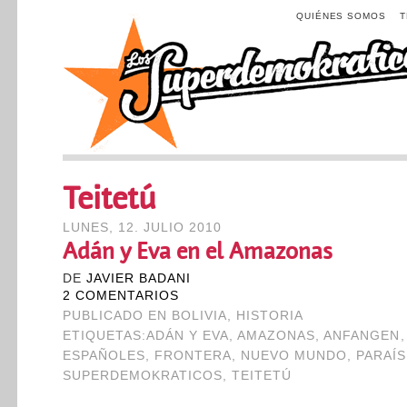
QUIÉNES SOMOS
Teitetú
LUNES, 12. JULIO 2010
Adán y Eva en el Amazonas
DE
JAVIER BADANI
2 COMENTARIOS
PUBLICADO EN
BOLIVIA
,
HISTORIA
ETIQUETAS:
ADÁN Y EVA
,
AMAZONAS
,
ANFANGEN
ESPAÑOLES
,
FRONTERA
,
NUEVO MUNDO
,
PARAÍ
SUPERDEMOKRATICOS
,
TEITETÚ