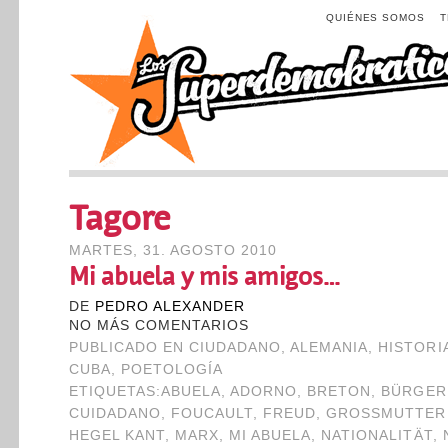
QUIÉNES SOMOS
Tagore
MARTES, 31. AGOSTO 2010
Mi abuela y mis amigos…
DE
PEDRO ALEXANDER
NO MÁS COMENTARIOS
PUBLICADO EN
CIUDADANO
,
ALEMANIA
,
HISTORI
CUBA
,
POETOLOGÍA
ETIQUETAS:
ABUELA
,
ADORNO
,
BRETON
,
BÜRGER
CUIDADANO
,
FOUCAULT
,
FREUD
,
GROSSMUTTER
HEGEL KANT
,
MARX
,
MI ABUELA
,
NATIONALITÄT
,