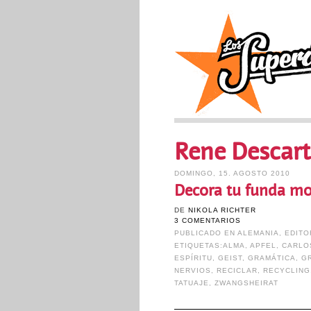
Rene Descart
DOMINGO, 15. AGOSTO 2010
Decora tu funda mo
DE
NIKOLA RICHTER
3 COMENTARIOS
PUBLICADO EN
ALEMANIA
,
EDITO
ETIQUETAS:
ALMA
,
APFEL
,
CARLO
ESPÍRITU
,
GEIST
,
GRAMÁTICA
,
G
NERVIOS
,
RECICLAR
,
RECYCLING
TATUAJE
,
ZWANGSHEIRAT