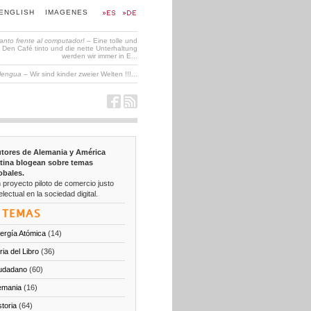
ENGLISH
IMAGENES
tanto frente al computador!
– Eine tolle und
en Café tinto und die nette Unterhaltung
werden wir immer in E...
 lengua
– Wir sind kinder zweier Welten !!!...
tores de Alemania y América
tina blogean sobre temas
obales.
 proyecto piloto de comercio justo
electual en la sociedad digital.
TEMAS
ergía Atómica
(14)
ria del Libro
(36)
udadano
(60)
emania
(16)
storia
(64)