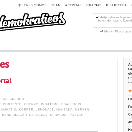
QUIÉNES SOMOS
TEAM
ARTISTAS
GRACIAS
BIBLIOTECA
Antje
-
¡No se la pase 
bewundernswerte Dame! D
María
-
El muro y la
es
Au
La
gl
Un
rtal
int
RIAL
,
CUERPO
En
S CONTENTE
,
CUERPO
,
DUALISMO
,
DUALISMUS
,
Fe
RAMMATIK
,
KÖRPER
,
LENGUAJE
,
MANZANA
,
NERVEN
,
Ci
,
RENE DESCARTES
,
SEELE
,
SPRACHE
,
TATTOO
,
Al
Hi