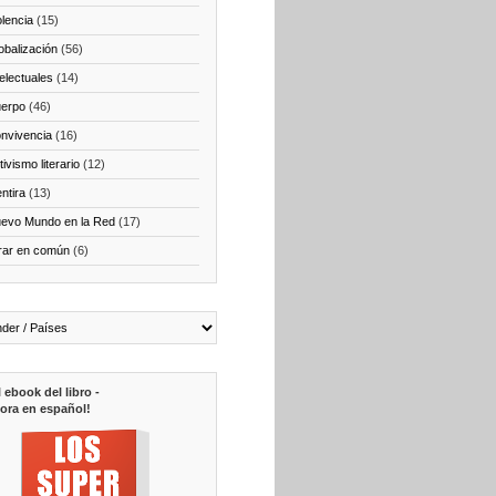
olencia
(15)
obalización
(56)
telectuales
(14)
erpo
(46)
nvivencia
(16)
ivismo literario
(12)
ntira
(13)
evo Mundo en la Red
(17)
rar en común
(6)
l ebook del libro -
ora en español!