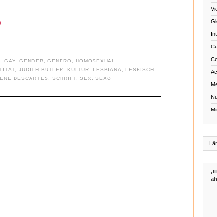
Vi
o
Gl
In
Cu
Co
A
,
GAY
,
GENDER
,
GENERO
,
HOMOSEXUAL
,
TITÄT
,
JUDITH BUTLER
,
KULTUR
,
LESBIANA
,
LESBISCH
,
Act
ENE DESCARTES
,
SCHRIFT
,
SEX
,
SEXO
Me
Nu
Mi
¡E
ah