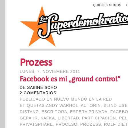
QUIÉNES SOMOS
Prozess
LUNES, 7. NOVIEMBRE 2011
Facebook es mi „ground control“
DE
SABINE SCHO
2 COMENTARIOS
PUBLICADO EN
NUEVO MUNDO EN LA RED
ETIQUETAS:
ANDY WARHOL
,
AUTORIN
,
BLIND-USE
DISTANZ
,
ESCRITORA
,
ESFERA PRIVADA
,
FACEB
GEFAHR
,
KAFKA
,
LIBERTAD
,
PARTICIPACIÓN
,
PEL
PRIVATSPHÄRE
,
PROCESO
,
PROZESS
,
ROLF DIE